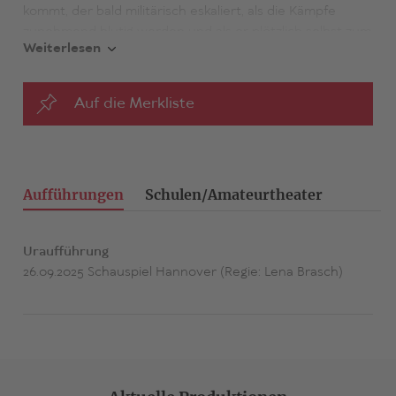
kommt, der bald militärisch eskaliert, als die Kämpfe
zunehmend blutig werden und als er plötzlich selbst zum
Weiterlesen
Dienst an der Front eingezogen werden soll, beginnt er
an seiner Einstellung zu zweifeln und begeht
Fahnenflucht. Verbarrikadiert in einen Keller, ohne Licht
Auf die Merkliste
und mit begrenztem Wasservorrat, versucht er dem
Kind, das er nie hatte, eine Welt zu erklären, die
konsequent auf ihren Untergang zusteuert. Was ist aus
den Tugenden Glaube, Liebe, Hoffnung geworden, was
aus Begriffen wie Demokratie, Freiheit, Solidarität in
Aufführungen
Schulen/Amateurtheater
einem komplett durchkapitalisierten und von ein paar
wenigen Tech-Milliardären beherrschten System, das
Uraufführung
offenbar selbst den Himmel an Google verkauft hat?
26.09.2025 Schauspiel Hannover (Regie: Lena Brasch)
Sarkastisch und dennoch bitterernst, unsentimental und
dennoch voller Zartheit und Melancholie stellt Sibylle
Berg die Grundfrage nach dem Sinn unseres Tuns und an
welchem Punkt in der Geschichte wir als Gesellschaft
möglicherweise falsch abgebogen sind.