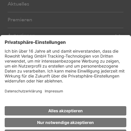
Aktuelles
Premieren
Autor:innen
Übersetzer:innen
Stücke
Bearbeiter:innen
Neue Stücke
Foreign Rights
E-Books
About us
Hörspiele
Service
Foreign Rights Catalogue
Über uns
Licensing
Weitere Verlagsseiten
Stückbestellung
rowohlt-medien.de
Aufführungsrechte
rowohlt.de
Schulen/Amateurbühnen
Impressum
Datenschutz
Privatsphäre-Einstellungen
Lesungen