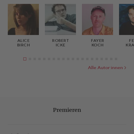
ALICE
ROBERT
FAYER
FE
BIRCH
ICKE
KOCH
KR
Alle Autor:innen
Premieren