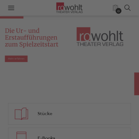
0
Stücke
E-Books