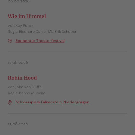
06.08.2026
Wie im Himmel
von Kay Pollak
Regie: Eleonore Daniel, ML: Erik Schober
Sonnentor Theaterfestival
12.08.2026
Robin Hood
von John von Düffel
Regie: Benno Muheim
Schlossspiele Falkenstein, Niedergösgen
13.08.2026