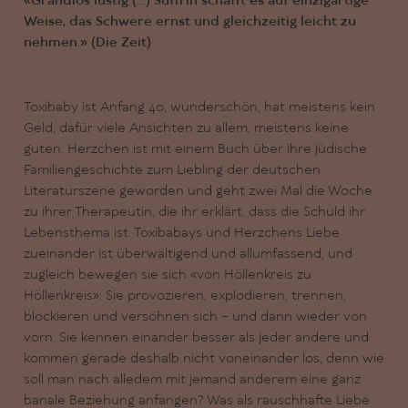
«Grandios lustig (...) Suffrin schafft es auf einzigartige
Weise, das Schwere ernst und gleichzeitig leicht zu
nehmen.» (Die Zeit)
Toxibaby ist Anfang 40, wunderschön, hat meistens kein
Geld, dafür viele Ansichten zu allem, meistens keine
guten. Herzchen ist mit einem Buch über ihre jüdische
Familiengeschichte zum Liebling der deutschen
Literaturszene geworden und geht zwei Mal die Woche
zu ihrer Therapeutin, die ihr erklärt, dass die Schuld ihr
Lebensthema ist. Toxibabays und Herzchens Liebe
zueinander ist überwältigend und allumfassend, und
zugleich bewegen sie sich «von Höllenkreis zu
Höllenkreis»: Sie provozieren, explodieren, trennen,
blockieren und versöhnen sich – und dann wieder von
vorn. Sie kennen einander besser als jeder andere und
kommen gerade deshalb nicht voneinander los, denn wie
soll man nach alledem mit jemand anderem eine ganz
banale Beziehung anfangen? Was als rauschhafte Liebe