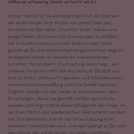
«Alles ist schwierig, bevor es leicht wird.»
Körper, das ist für Ela ein besetztes Wort. Als Kind war
der dicke Körper ihrer Mutter ein steter Stein des
Anstoßes für Elas Vater, Grund für Streit, Tränen und
ewige Diäten. Ein Körper hat Erwartungen zu erfüllen,
hat zu funktionieren und nicht aufzumucken. Doch
gerade als Ela ihre Doktorarbeit eingereicht hat, beginnt
ihr eigener Körper zu rebellieren. Halsschmerzen
zunächst, Herzstolpern, Erschöpfung, Ausschlag ... ein
unklares Symptom reiht sich ans nächste. Ela läuft von
Arzt zu Ärztin, stößt auf Unglauben und Schulterzucken,
während ihre Verzweiflung und ihre Zweifel wachsen.
Zugleich zwingt sich Ela, weiter zu funktionieren, allen
Erwartungen, die an sie gestellt werden, gerecht zu
werden und ringt trotz äußerer Erfolge mit der Frage, ob
sie ihren Platz in der akademischen Welt wirklich verdient
hat. Erst allmählich und mit der Unterstützung ihrer
wiblichen (Wahl)Familie nach und nach gelingt es Ela, sich
dem Druck, der auf ihr lastet, zu stellen und ihrem