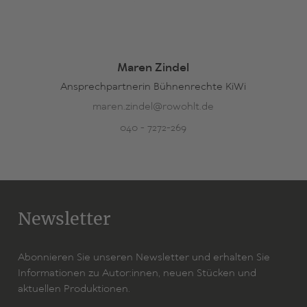
Maren Zindel
Ansprechpartnerin Bühnenrechte KiWi
maren.zindel@rowohlt.de
040 - 7272-269
Newsletter
Abonnieren Sie unseren Newsletter und erhalten Sie
Informationen zu Autor:innen, neuen Stücken und
aktuellen Produktionen.