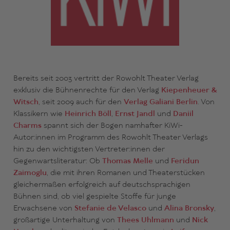
Bereits seit 2003 vertritt der Rowohlt Theater Verlag
exklusiv die Bühnenrechte für den Verlag
Kiepenheuer &
Witsch
, seit 2009 auch für den
Verlag Galiani Berlin
. Von
Klassikern wie
Heinrich Böll
,
Ernst Jandl
und
Daniil
Charms
spannt sich der Bogen namhafter KiWi-
Autor:innen im Programm des Rowohlt Theater Verlags
hin zu den wichtigsten Vertreter:innen der
Gegenwartsliteratur: Ob
Thomas Melle
und
Feridun
Zaimoglu
, die mit ihren Romanen und Theaterstücken
gleichermaßen erfolgreich auf deutschsprachigen
Bühnen sind, ob viel gespielte Stoffe für junge
Erwachsene von
Stefanie de Velasco
und
Alina Bronsky
,
großartige Unterhaltung von
Thees Uhlmann
und
Nick