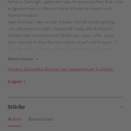
Feridun Zaimoglu, geboren 1964 im anatolischen Bolu und
aufgewachsen in Deutschland, studierte Kunst und
Humanmedizin.
1995 erschien sein erster Roman
Kanak Sprak
, gefolgt
von
Abschaum
(1998),
Koppstoff
(1999, alle Rotbuch),
Liebesmale, scharlachrot
(Rotbuch, 2000, KiWi, 2002),
dem «Kanak-Kultur-Kompendium»
Kopf und Kragen
(S.
Fischer, 2001),
German Amok
(Kiepenheuer & Witsch,
2002),
Leinwand
(Rotbuch, 2003),
Zwölf Gramm Glück
Weiterlesen
(Kiepenheuer & Witsch, 2004),
Leyla
(Kiepenheuer &
Witsch, 2006),
Feridun Zaimoglus Bücher bei Kiepenheuer & Witsch
Liebesbrand
(Kiepenheuer & Witsch,
2008),
Hinterland
(Kiepenheuer & Witsch, 2009),
Ruß
English
(Kiepenheuer & Witsch, 2011),
Isabel
(Kiepenheuer &
Witsch, 2014),
Siebentürmeviertel
(Kiepenheuer &
Witsch, 2015),
Evangelio
(Kiepenheuer & Witsch, 2017),
Die
Geschichte der Frau
(Kiepenheuer & Witsch, 2019) sowie
Stücke
Bewältigung
(Kiepenheuer & Witsch, 2022).
Abschaum
wurde unter dem Titel
Kanak Attack
in der
Autor
Bearbeiter
Regie von Lars Becker verfilmt und kam 2000 in die Kinos.
Zusammen mit Thomas Röschner erhielt Zaimoglu 1997