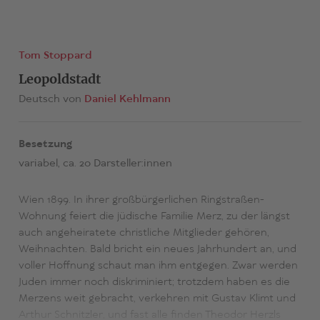
Tom Stoppard
Leopoldstadt
Deutsch von
Daniel Kehlmann
Besetzung
variabel, ca. 20 Darsteller:innen
Wien 1899. In ihrer großbürgerlichen Ringstraßen-
Wohnung feiert die jüdische Familie Merz, zu der längst
auch angeheiratete christliche Mitglieder gehören,
Weihnachten. Bald bricht ein neues Jahrhundert an, und
voller Hoffnung schaut man ihm entgegen. Zwar werden
Juden immer noch diskriminiert; trotzdem haben es die
Merzens weit gebracht, verkehren mit Gustav Klimt und
Arthur Schnitzler, und fast alle finden Theodor Herzls