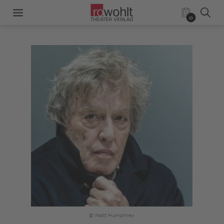
0
© Matt Humphrey