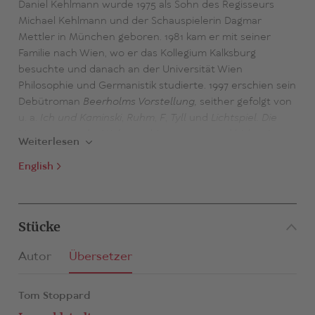
Daniel Kehlmann wurde 1975 als Sohn des Regisseurs
Michael Kehlmann und der Schauspielerin Dagmar
Mettler in München geboren. 1981 kam er mit seiner
Familie nach Wien, wo er das Kollegium Kalksburg
besuchte und danach an der Universität Wien
Philosophie und Germanistik studierte. 1997 erschien sein
Debütroman
Beerholms Vorstellung,
seither gefolgt von
u. a.
Ich und Kaminski
,
Ruhm
,
F
,
Tyll
und
Lichtspiel.
Die
Vermessung der Welt
, erschienen 2005 und bisher in
Weiterlesen
rund 50 Sprachen übersetzt, wurde zu einem der
erfolgreichsten deutschen Romane der Nachkriegszeit,
English
und auch
Tyll
stand monatelang auf der Bestsellerliste
und schaffte es auf die Shortlist des International Booker
Prize 2020.
Stücke
Daniel Kehlmann hatte Poetikdozenturen in Mainz,
Wiesbaden, Göttingen und Frankfurt inne und wurde mit
Autor
Übersetzer
zahlreichen Preisen ausgezeichnet, darunter dem
Candide-Preis (2005), dem Literaturpreis der Konrad-
Adenauer-Stiftung (2006), dem Doderer-Preis (2006),
Tom Stoppard
dem Kleist-Preis (2006), dem WELT-Literaturpreis (2007),