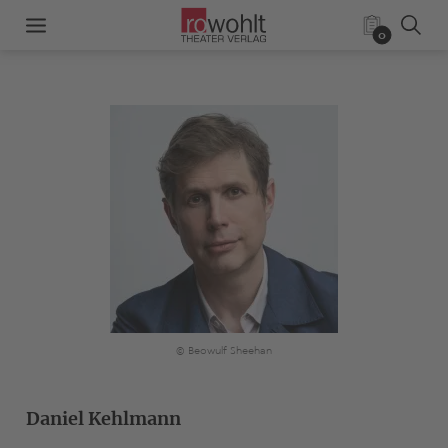
0
© Beowulf Sheehan
Daniel Kehlmann