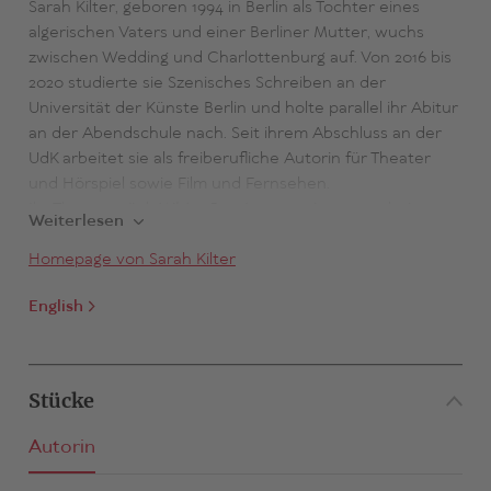
Sarah Kilter, geboren 1994 in Berlin als Tochter eines
algerischen Vaters und einer Berliner Mutter, wuchs
zwischen Wedding und Charlottenburg auf. Von 2016 bis
2020 studierte sie Szenisches Schreiben an der
Universität der Künste Berlin und holte parallel ihr Abitur
an der Abendschule nach. Seit ihrem Abschluss an der
UdK arbeitet sie als freiberufliche Autorin für Theater
und Hörspiel sowie Film und Fernsehen.
Ihr Theaterstück
White Passing
war eines von drei
Weiterlesen
Gewinnerstücken der Berliner Autor:innentheatertage
2021; uraufgeführt wurde es am 04.09.2021 im Rahmen
Homepage von Sarah Kilter
der Autor:innentheatertage am Deutschen Theater
English
Berlin in Koproduktion mit dem Schauspiel Leipzig (Regie:
Thirza Bruncken). Außerdem war das Stück 2022 für den
Mülheimer Dramatikpreis nominiert, und im selben Jahr
wurde Sarah Kilter in der Kritiker:innen-Umfrage von
Stücke
Theater heute zur Nachwuchsdramatikerin des Jahres
gewählt.
Autorin
Ebenfalls 2022 wurde ihre ARD/Degeto-Serie
Lamia
ausgestrahlt, die von der Identitätssuche einer jungen