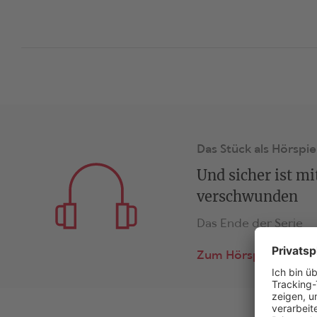
Das Stück als Hörspie
Und sicher ist mi
verschwunden
Das Ende der Serie
Zum Hörspiel