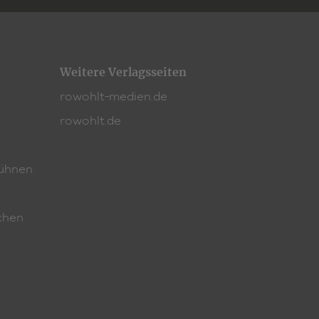
Weitere Verlagsseiten
rowohlt-medien.de
rowohlt.de
ühnen
chen