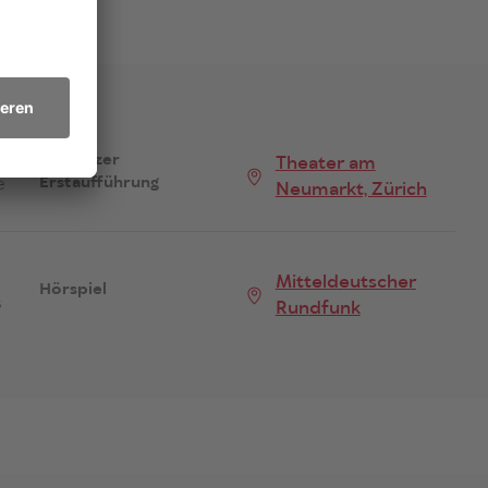
Schweizer
Theater am
e
Erstaufführung
Neumarkt, Zürich
Mitteldeutscher
Hörspiel
s
Rundfunk