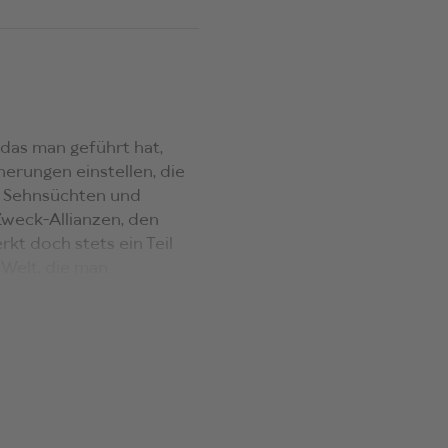
 das man geführt hat,
erungen einstellen, die
n Sehnsüchten und
weck-Allianzen, den
t doch stets ein Teil
 Welt, die man
n Verschwinden
huldige?
tands steht am Anfang
zt: die Welt! oder Es sagt
it
Und dann kam Mirna
re «Anti-Heldin» Bilanz,