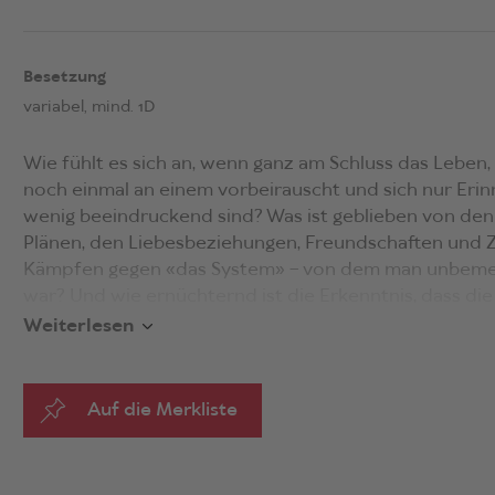
Besetzung
variabel, mind. 1D
Wie fühlt es sich an, wenn ganz am Schluss das Leben,
noch einmal an einem vorbeirauscht und sich nur Erinn
wenig beeindruckend sind? Was ist geblieben von de
Plänen, den Liebesbeziehungen, Freundschaften und Z
Kämpfen gegen «das System» – von dem man unbemerk
war? Und wie ernüchternd ist die Erkenntnis, dass die
grundlegend verändern wollte, sich nach dem eigene
Weiterlesen
unverändert weiterdrehen wird? Gibt es für all das Sc
Ein spektakulärer Abgang, ein finaler Akt des Widers
Auf die Merkliste
vom Ende der Stück-Serie, die Sibylle Berg mit
Und jet
mir nichts, das sogenannte Draußen
begonnen und m
und
Nach uns das All
fortgeschrieben hat. Nun zieht ih