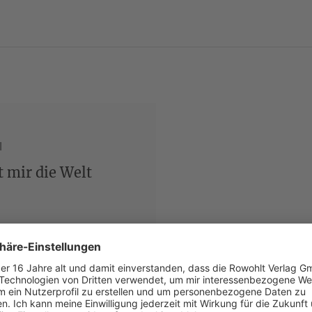
die anpassungsfreudigen, pseudofeministischen, erfo
konsumvergifteten Geschlechtsgenossinnen (was für 
diese Abende sehr viel Freude.» (Berliner Zeitung)
«Bergs neues Theaterstück unternimmt nicht weniger a
Abrechnung mit so ziemlich allem … Hinter den Sark
etwas wie eine warmherzige Melancholie durch … Es 
Frontalangriff. Und der ist bei aller Misanthropie ausg
selbstironisch und überbordend.» (Süddeutsche Zeit
l
«Immer wieder ergeben sich starke, eindringliche Mom
sehnsüchtige Rückblicke, Dokumente eines schmerzha
t mir die Welt
inneren und äußeren Umständen. ‹Und dann fällt mir ni
anders machen können›, heißt es einmal wie nebenbei
vielleicht der schlichteste, stärkste, wahrste Satz des
(Deutschlandfunk Kultur)