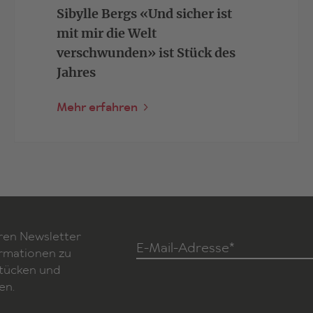
Sibylle Bergs «Und sicher ist
mit mir die Welt
verschwunden» ist Stück des
Jahres
Mehr erfahren
ren Newsletter
E-Mail-Adresse*
ormationen zu
Stücken und
en.