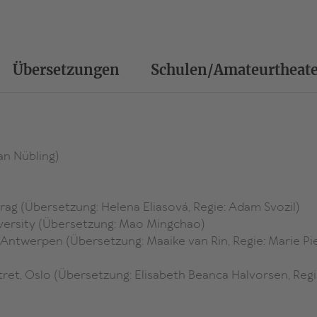
mal sarkastisch, mal melancholisch, und besonders schm
niemanden aus. Auch wenn die Hoffnung bekanntlich zua
«Obwohl heute überall getönt wird, dass Frauen endli
wie Männer haben müssten, ist diese Forderung längst
Übersetzungen
Schulen/Amateurtheate
findet und zeigt so wortmächtig wie effektvoll, so wüt
Berg in ihrem neuen Stück … Ihre private wie allgemei
‹unendlicher Traurigkeit›, aber beschwingt und sinnli
Ausdruck gebracht: famoses Theater mit existenziellem
(Frankfurter Allgemeine Zeitung)
an Nübling)
«Wie üblich bei Sibylle Berg funkelt der Text voller sc
Bemerkungen und luzider Beobachtungen. Die Figur a
die Welt verschwunden
ist die gealterte Version der 
 Prag (Übersetzung: Helena Eliasová, Regie: Adam Svozil)
jungen Frauen, die 2013 die Bühne des Maxim Gorki T
versity (Übersetzung: Mao Mingchao)
mehrere Preise abräumten.» (Das Kulturblog)
Antwerpen (Übersetzung: Maaike van Rin, Regie: Marie Pi
«Vier Frauen teilen sich den Text eines aufsplitternde
nur eine Einzelne zu uns, schließlich geht es um Stru
tret, Oslo (Übersetzung: Elisabeth Beanca Halvorsen, Regi
Ungleichbehandlung, um weibliche Rollenmuster in eine
neoliberalen Gesellschaft … Aber trotz der Tiefschläge
Männerwelt – und erst recht trotz ihrer Schärfe und R