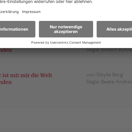
von Sibylle Berg
 ist mit mir die Welt
nden
Regie: Robert Bohn
von Sibylle Berg
 ist mit mir die Welt
nden
Regie: Beate Andre