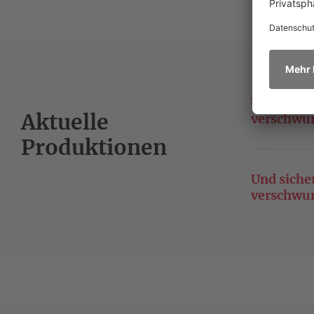
Und sicher
Aktuelle
verschwu
Produktionen
Und sicher
verschwu