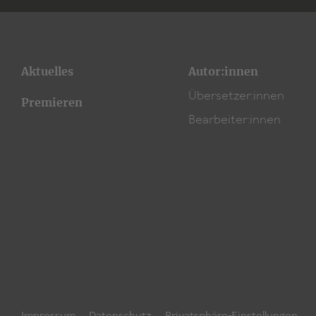
Aktuelles
Autor:innen
Übersetzer:innen
Premieren
Bearbeiter:innen
Impressum
Datenschutz
Privatsphäre-Einstellungen