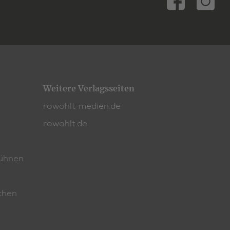
Weitere Verlagsseiten
rowohlt-medien.de
rowohlt.de
ühnen
chen