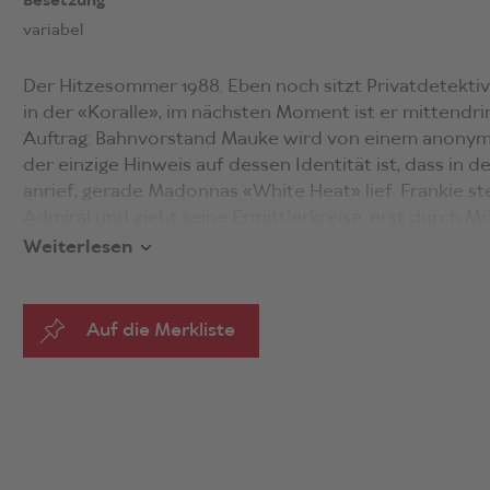
Besetzung
variabel
Der Hitzesommer 1988. Eben noch sitzt Privatdetektiv
in der «Koralle», im nächsten Moment ist er mittendr
Auftrag: Bahnvorstand Mauke wird von einem anonym
der einzige Hinweis auf dessen Identität ist, dass in d
anrief, gerade Madonnas «White Heat» lief. Frankie ste
Admiral und zieht seine Ermittlerkreise, erst durch 
Umland und schließlich quer durch Westdeutschland. B
Weiterlesen
er Teil eines finsteren Spiels ist, das keiner erkennbare
«
Tausend deutsche Diskotheken
ist ein großer lande
Auf die Merkliste
der mit den Klischees des Hardboiled-Krimis spielt. Sp
Decar eine nahezu perfekte Mimikry, die Redewendun
Hohlphrasen der 1980er Jahre erscheinen hier wie in 
Dieser Text kann tanzen.» (Der Tagesspiegel) «Eine 
Monotonie der Provinz» (Süddeutsche Zeitung) und «
komponiertes Romandebüt» (Deutschlandfunk Kultur),