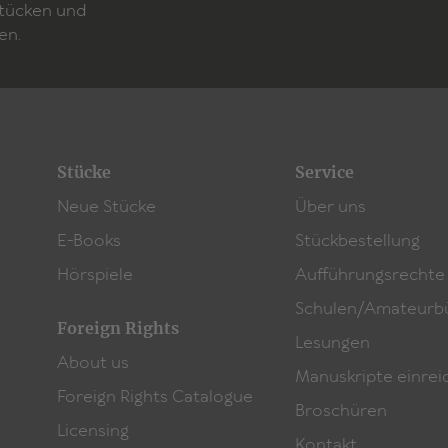
Stücken und
en.
Stücke
Service
Neue Stücke
Über uns
E-Books
Stückbestellung
Hörspiele
Aufführungsrechte
Schulen/Amateurb
Foreign Rights
Lesungen
About us
Manuskripte einrei
Foreign Rights Catalogue
Broschüren
Licensing
Kontakt