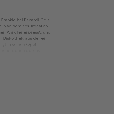
 Frankie bei Bacardi-Cola
in in seinem absurdesten
en Anrufer erpresst, und
er Diskothek, aus der er
igt in seinen Opel
München, dann durchs
ald wird ihm klar, dass
n Logik folgt.
skundlicher Pop-Roman,
rachlich gelingt Michel
gen, Diskurse und
Kunstharz gegossen …
Hommage an die
ein grandios
 für das Michel Decar