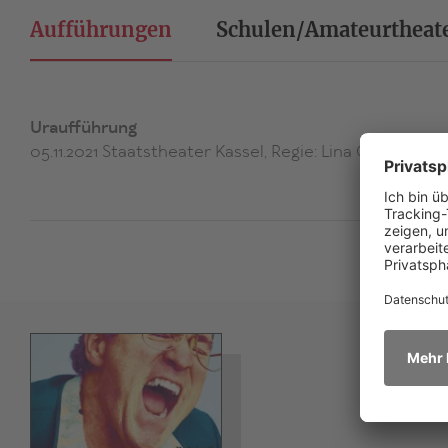
Aufführungen
Schulen/Amateurtheat
Uraufführung
05.11.2021 Staatstheater Kassel, Regie: Lina Gasenzer, T