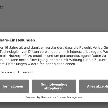
2019 mit dem Bayern2-WortspielePreis ausgezeichnet
er
obias Schilling, Tim Wittkop