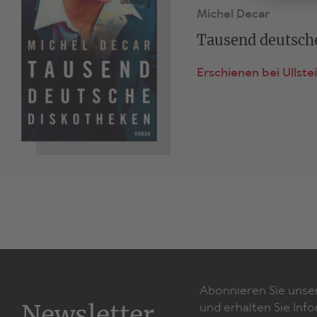
Michel Decar
Tausend deutsch
Erschienen bei Ullste
Abonnieren Sie unse
Newsletter
und erhalten Sie Inf