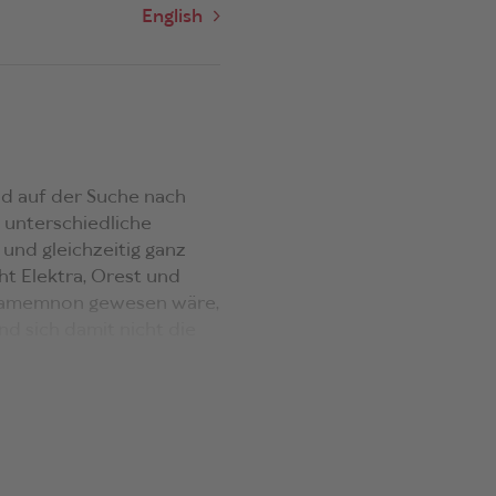
English
ind auf der Suche nach
h unterschiedliche
 und gleichzeitig ganz
ht Elektra, Orest und
Agamemnon gewesen wäre,
d sich damit nicht die
ng (Verbrechen, Schuld,
würde. Im Ringen um einen
liegende Konflikte, die
lkstheater Wien) richtet