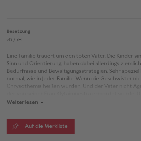
Besetzung
2D / 1H
Eine Familie trauert um den toten Vater. Die Kinder s
Sinn und Orientierung, haben dabei allerdings ziemlic
Bedürfnisse und Bewältigungsstrategien. Sehr speziell
normal, wie in jeder Familie. Wenn die Geschwister nic
Chrysothemis heißen würden. Und der Vater nicht 
der von seiner Frau Klytaimnestra ermordet wurde. Un
ganze jahrtausendealte Last der antiken Verantwortu
Weiterlesen
Sühne etc.) schwer auf die Schultern der drei legen 
gemeinsamen Weg aus der Misere offenbaren sich tief 
bis in die Gegenwart hineinreichen.
Auf die Merkliste
Felix Krakaus «transformative Neuinterpretation» (Vo