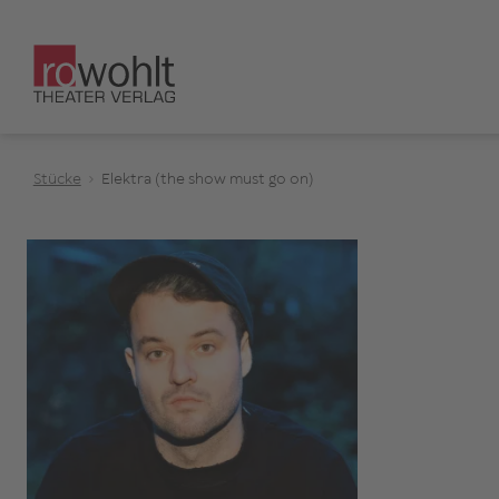
Stücke
Elektra (the show must go on)