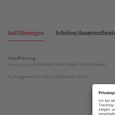
Aufführungen
Schulen/Amateurtheat
Uraufführung
19.04.2024 Volkstheater Wien (Regie: Felix Krakau)
Auftragswerk für das Volkstheater Wien