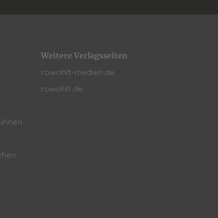
Weitere Verlagsseiten
rowohlt-medien.de
rowohlt.de
ühnen
chen