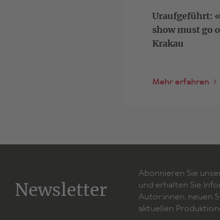
Uraufgeführt: «
show must go o
Krakau
Mehr erfahren
Abonnieren Sie unse
Newsletter
und erhalten Sie Inf
Autor:innen, neuen 
aktuellen Produktion