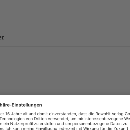
den Blick von der archaischen Welt rund um Götter, K
unentrinnbare Schicksal auf die Geschwisterbeziehung
den ewigen Kreislauf zu unterbrechen und die Geschi
erzählen.
«Es geht um Mord, Opfer, Rache und Vorsehung. Die 
er
griechischen Mythologie eben … (Doch) Felix Krakau i
show must go on)
als humorvollen Abend.» (Falter)
«Wenn die Inszenierung neben Witz auch noch Atmos
dieser ‹Gassenhauer der Antike› überzeugend ‹fresh› 