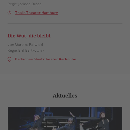
Regie: Jorinde Dröse
Thalia Theater Hamburg
Die Wut, die bleibt
von Mareike Fallwickl
Regie: Brit Bartkowiak
Badisches Staatstheater Karlsruhe
Aktuelles
>