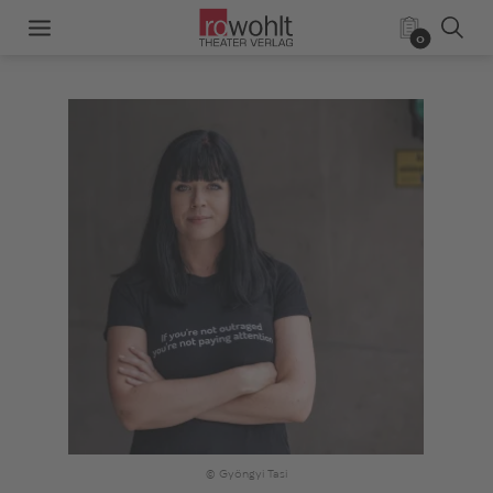
0
© Gyöngyi Tasi