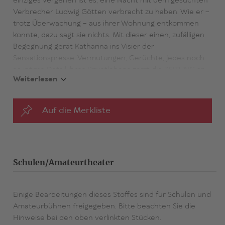
einziges Vergehen ist es, eine Nacht mit dem gesuchten
Verbrecher Ludwig Götten verbracht zu haben. Wie er –
trotz Überwachung – aus ihrer Wohnung entkommen
konnte, dazu sagt sie nichts. Mit dieser einen, zufälligen
Begegnung gerät Katharina ins Visier der
Sensationspresse. Vermutungen, Gerüchte, jedes noch
so intime Detail ihres Privatlebens zerrt die ZEITUNG an
Weiterlesen
die Öffentlichkeit, bis Katharina als eigentliche
Verbrecherin dasteht. Ihr Arbeitgeber, ihre Familie,
Nachbarn – niemand bleibt vom Strudel der
Auf die Merkliste
Schmutzkampagne unberührt. Schließlich weiß sich
Katharina nur noch mit einer radikalen Handlung zu
helfen: Sie erschießt den Journalisten, der die Kampagne
gegen sie am hartnäckigsten betreibt.
Schulen/Amateurtheater
Bölls 1974 erschienene Erzählung über mediale Gewalt
löste damals eine Diskussion über die Boulevardpresse
Einige Bearbeitungen dieses Stoffes sind für Schulen und
aus und hat bis heute – in Zeiten von Shitstorms und
Amateurbühnen freigegeben. Bitte beachten Sie die
Cybermobbing – nichts von ihrer Aktualität verloren.
Hinweise bei den oben verlinkten Stücken.