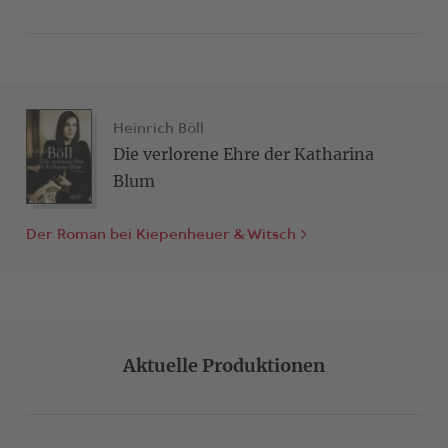
Der Rowohlt Theater Verlag vertritt die
Dramatisierungsrechte für den Roman und die
Bühnenfassungen von
Günther Fleckenstein
,
John von
Düffel
, Bastian Kraft,
Alexander Kratzer
,
Kristo Šagor
und
Margarethe von Trotta.
Heinrich Böll
Die verlorene Ehre der Katharina
Blum
Der Roman bei Kiepenheuer & Witsch
Aktuelle Produktionen