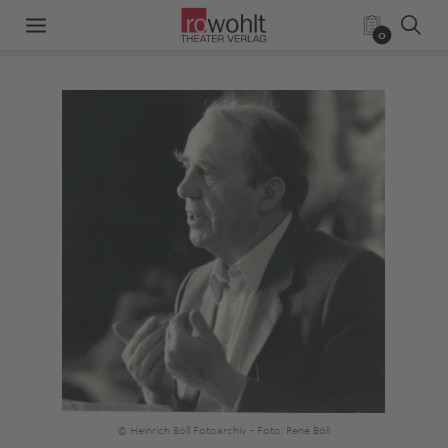
0
© Heinrich Böll Fotoarchiv - Foto: René Böll