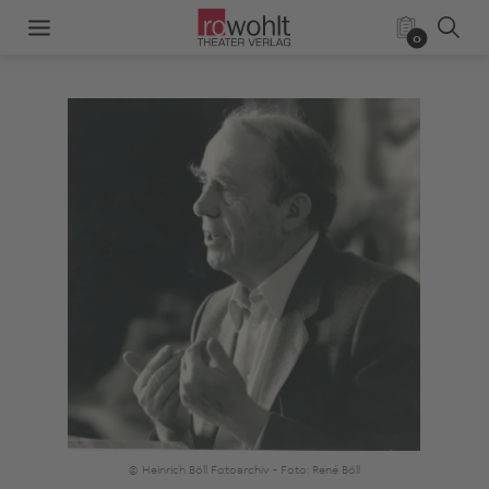
0
© Heinrich Böll Fotoarchiv - Foto: René Böll