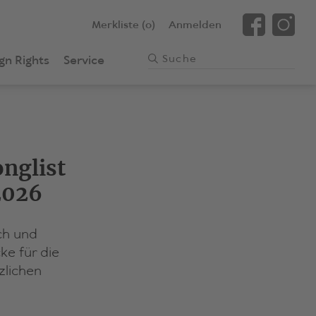
Merkliste (0)
Anmelden
gn Rights
Service
nglist
2026
och und
ke für die
zlichen