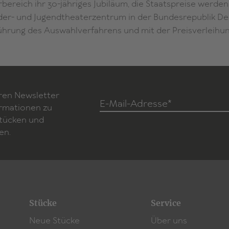
ereich ihr 30-jähriges Jubiläum, die Staatspreise werden 
der- und Jugendtheaterzentrum in der Bundesrepublik De
führung des Auswahlverfahrens und mit der Preisverleihun
ren Newsletter
E-Mail-Adresse*
ormationen zu
Stücken und
en.
Stücke
Service
Neue Stücke
Über uns