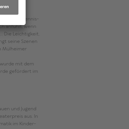
inem Tischtennis-
ich anfühlt, wenn
… Die Leichtigkeit,
ingt seine Szenen
den Mülheimer
wurde mit dem
urde gefördert im
Frauen und Jugend
terpreis aus. In
matik im Kinder-