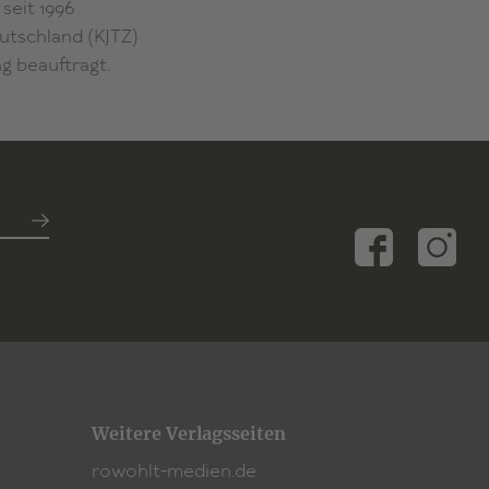
seit 1996
utschland (KJTZ)
g beauftragt.
Weitere Verlagsseiten
rowohlt-medien.de