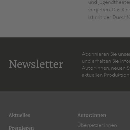
und Jugendtheaterb
vergeben. Das Kin
ist mit der Durch
Abonnieren Sie unse
Newsletter
und erhalten Sie Inf
Autor:innen, neuen 
aktuellen Produktion
Aktuelles
Autor:innen
Übersetzer:innen
Premieren