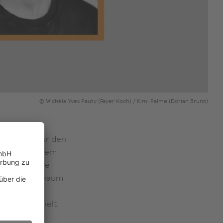
© Michèle Yves Pauty (Fayer Koch) / Kimi Palme (Dorian Brunz)
em Gespür für den
e bei genauerem
n beherrschte
tzdem-Stück kaum
et und erhielt