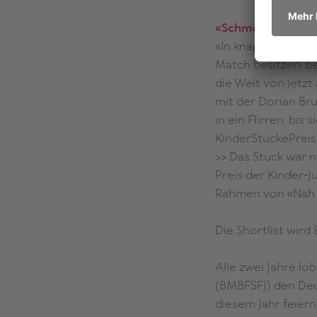
«Schmetterball»
«In knappen Szenen
Match besitzen, be
die Welt von jetzt
mit der Dorian Bru
in ein Flirren, bi
KinderStückePreis
>> Das Stück war 
Preis der Kinder-
Rahmen von «Nah d
Die Shortlist wird
Alle zwei Jahre lo
(BMBFSFJ) den Deu
diesem Jahr feier