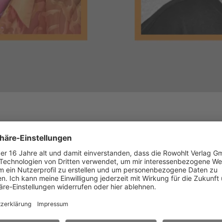
aurig? (Steht dein T für Tränen?)»
von
Fayer Koch
er pointierten Bildern, reichlich Situationskomik und ein
 Begeisterung wagt sich Fayer Koch in die Urwelt vor, di
 als Spiegelbild für unsere von diffusen Zukunftsängste
 Brisanter, verspielter und weitsichtiger könnte ein Tro
ündung für den Mülheimer KinderStückePreis)
de mit dem
Mülheimer KinderStückePreis 2025
ausgezeichn
er Jury des Kaas-und-Kappes-Preises 2025.