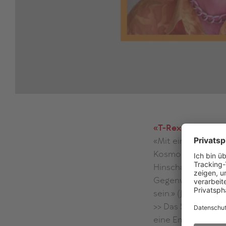
«T-Rex, bist du tr
«Mit einfachen, ab
Kosmos kindlicher
Hinschauen ebenso
Gegenwart dient …
sein.» (Jury-Begr
>> Das Stück wur
eine Empfehlung d