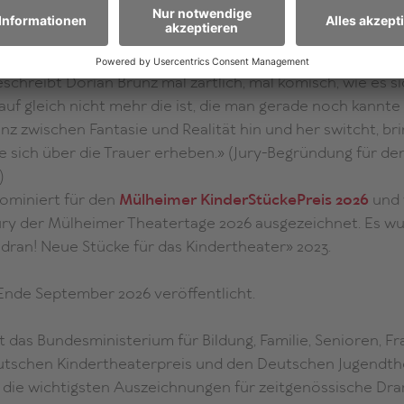
von
Dorian Brunz
, die in ihrem dialogischen Ping-Pong selbst etwas von e
schreibt Dorian Brunz mal zärtlich, mal komisch, wie es s
 auf gleich nicht mehr die ist, die man gerade noch kannte 
nz zwischen Fantasie und Realität hin und her switcht, br
s sie sich über die Trauer erheben.» (Jury-Begründung für 
)
nominiert für den
Mülheimer KinderStückePreis 2026
und 
Jury der Mülheimer Theatertage 2026 ausgezeichnet. Es w
ran! Neue Stücke für das Kindertheater» 2023.
 Ende September 2026 veröffentlicht.
bt das Bundesministerium für Bildung, Familie, Senioren, 
tschen Kindertheaterpreis und den Deutschen Jugendthea
n die wichtigsten Auszeichnungen für zeitgenössische Dra