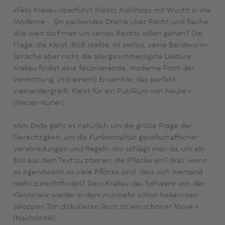
«Felix Krakau überführt Kleists
Kohlhaas
mit Wucht in die
Moderne … Ein packendes Drama über Recht und Rache.
Wie weit darf man um seines Rechts willen gehen? Die
Frage, die Kleist 1808 stellte, ist zeitlos, seine Bandwurm-
Sprache aber nicht die allergeschmeidigste Lektüre.
Krakau findet eine faszinierende, moderne Form der
Vermittlung, (mit einem) Ensemble, das perfekt
ineinandergreift. Kleist für ein Publikum von heute.»
(Weser-Kurier)
«Am Ende geht es natürlich um die große Frage der
Gerechtigkeit, um die Funktionalität gesellschaftlicher
Verabredungen und Regeln. Wo schlägt man da, um ein
Bild aus dem Text zu zitieren, die Pflöcke ein? Was, wenn
es irgendwann so viele Pflöcke sind, dass sich niemand
mehr zurechtfindet? Dass Krakau das Schwere von der
Kleistcrew wieder in dem nunmehr schon bekannten
saloppen Ton diskutieren lässt, ist ein schöner Move.»
(Nachtkritik)