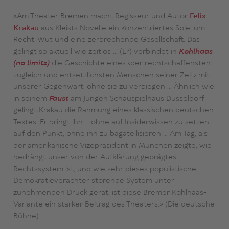
«Am Theater Bremen macht Regisseur und Autor
Felix
Krakau
aus Kleists Novelle ein konzentriertes Spiel um
Recht, Wut und eine zerbrechende Gesellschaft. Das
gelingt so aktuell wie zeitlos … (Er) verbindet in
Kohlhaas
(no limits)
die Geschichte eines ‹der rechtschaffensten
zugleich und entsetzlichsten Menschen seiner Zeit› mit
unserer Gegenwart, ohne sie zu verbiegen … Ähnlich wie
in seinem
Faust
am Jungen Schauspielhaus Düsseldorf
gelingt Krakau die Rahmung eines klassischen deutschen
Textes. Er bringt ihn – ohne auf Insiderwissen zu setzen –
auf den Punkt, ohne ihn zu bagatellisieren … Am Tag, als
der amerikanische Vizepräsident in München zeigte, wie
bedrängt unser von der Aufklärung geprägtes
Rechtssystem ist, und wie sehr dieses populistische
Demokratieverächter störende System unter
zunehmenden Druck gerät, ist diese Bremer Kohlhaas-
Variante ein starker Beitrag des Theaters.» (Die deutsche
Bühne)