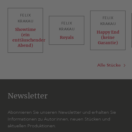
FELIX
FELIX
KRAKAU
FELIX
KRAKAU
Showtime
KRAKAU
Happy End
(ein
Royals
(keine
enttäuschender
Garantie)
Abend)
Alle Stücke
Newsletter
Abonnieren Sie unseren Newsletter und erhalten Sie
Informationen zu Autor:innen, neuen Stücken und
aktuellen Produktionen.