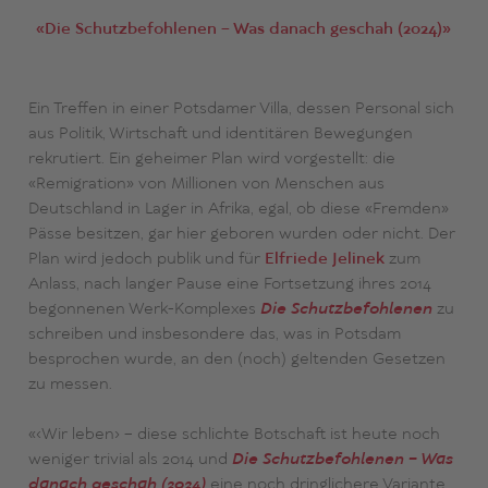
«Die Schutzbefohlenen – Was danach geschah (2024)»
Ein Treffen in einer Potsdamer Villa, dessen Personal sich
aus Politik, Wirtschaft und identitären Bewegungen
rekrutiert. Ein geheimer Plan wird vorgestellt: die
«Remigration» von Millionen von Menschen aus
Deutschland in Lager in Afrika, egal, ob diese «Fremden»
Pässe besitzen, gar hier geboren wurden oder nicht. Der
Plan wird jedoch publik und für
Elfriede Jelinek
zum
Anlass, nach langer Pause eine Fortsetzung ihres 2014
begonnenen Werk-Komplexes
Die Schutzbefohlenen
zu
schreiben und insbesondere das, was in Potsdam
besprochen wurde, an den (noch) geltenden Gesetzen
zu messen.
«‹Wir leben› – diese schlichte Botschaft ist heute noch
weniger trivial als 2014 und
Die Schutzbefohlenen – Was
danach geschah (2024)
eine noch dringlichere Variante