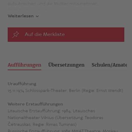
aufzubrechen und die Mutter mitzunehmen.
Stattdessen erzählt er lang und breit von seinen
Weiterlesen
geschäftlichen Erfolgen, Schwierigkeiten im Betrieb, den
Problemen mit den Kindern – und präsentiert am Ende
stolz ein großes Geschenkpaket. Darin: ein Fernseher,
Auf die Merkliste
der der Mutter ab jetzt Gesellschaft leisten soll …
Aufführungen
Übersetzungen
Schulen/Amateu
Uraufführung
15.11.1974 Schlosspark-Theater, Berlin (Regie: Ernst Wendt)
Weitere Erstaufführungen
Litauische Erstaufführung: 1984, Litauisches
Nationaltheater Vilnius (Übersetzung: Teodoras
Četrauskas, Regie: Rimas Tuminas)
Russische Erstaufführung: 1985 MHAT Theatre, Moskau