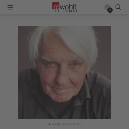
0
© Margit Tabel-Gerster