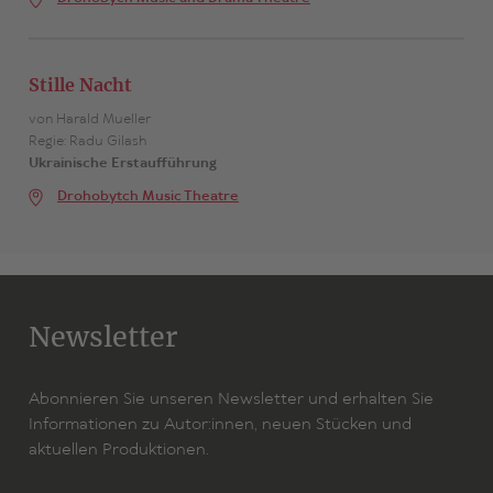
Stille Nacht
von Harald Mueller
Regie: Radu Gilash
Ukrainische Erstaufführung
Drohobytch Music Theatre
Newsletter
Abonnieren Sie unseren Newsletter und erhalten Sie
Informationen zu Autor:innen, neuen Stücken und
aktuellen Produktionen.