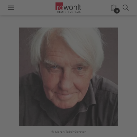
0
© Margit Tabel-Gerster