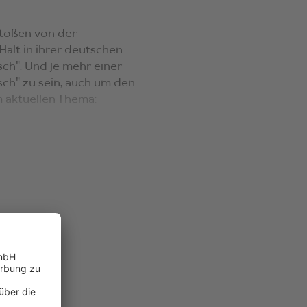
stoßen von der
 Halt in ihrer deutschen
sch". Und je mehr einer
sch" zu sein, auch um den
 aktuellen Thema: