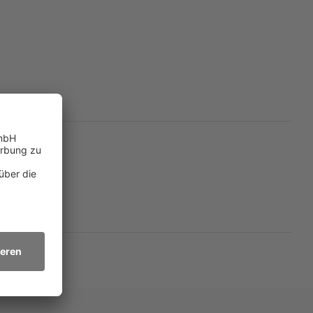
n
eich.