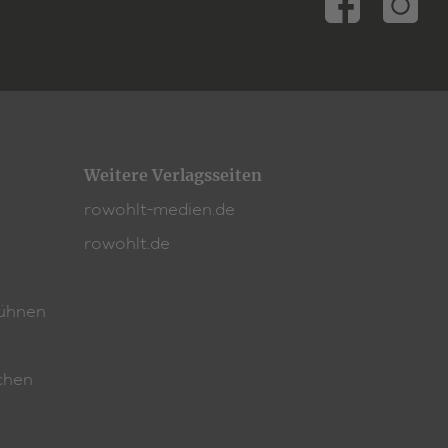
Weitere Verlagsseiten
rowohlt-medien.de
rowohlt.de
ühnen
chen