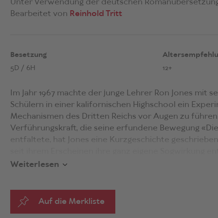
Unter Verwendung der deutschen Romanübersetzun
Bearbeitet von
Reinhold Tritt
Besetzung
Altersempfehl
5D / 6H
12+
Im Jahr 1967 machte der junge Lehrer Ron Jones mit s
Schülern in einer kalifornischen Highschool ein Exper
Mechanismen des Dritten Reichs vor Augen zu führen.
Verführungskraft, die seine erfundene Bewegung «Die
entfaltete, hat Jones eine Kurzgeschichte geschrieben
seit ihrem Erscheinen ihre ganz eigene Sogwirkung ent
wurde unzählige Male auf vielfältige Weise bearbeitet
Weiterlesen
Bühnenstücke, musikalische Werke und Filme. Zu den
Adaptionen gehört der Roman
Die Welle
von Morton R
Übersetzung im Ravensburger Verlag erschienen ist. 
Auf die Merkliste
Buch mehr als drei Millionen Mal verkauft und ist fest