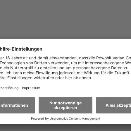
Schullektüre-Kanons.
 stehen zur Verfügung. Über die Merkliste können Sie ei
e der Aufführungsrechte finden Sie in unserem Serviceber