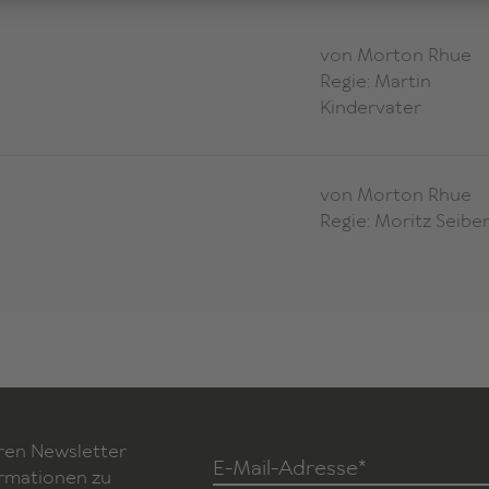
von Morton Rhue
Regie: Martin
Kindervater
von Morton Rhue
Regie: Moritz Seiber
ren Newsletter
E-Mail-Adresse*
ormationen zu