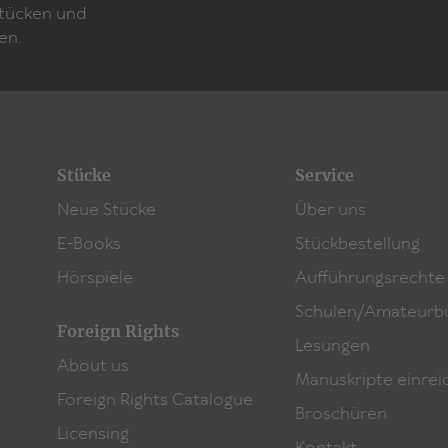
Stücken und
en.
Stücke
Service
Neue Stücke
Über uns
E-Books
Stückbestellung
Hörspiele
Aufführungsrechte
Schulen/Amateurb
Foreign Rights
Lesungen
About us
Manuskripte einrei
Foreign Rights Catalogue
Broschüren
Licensing