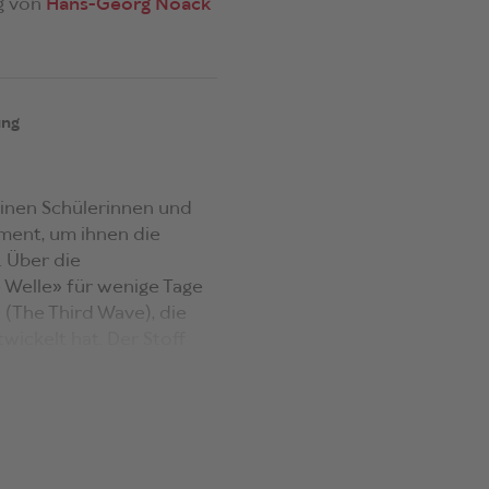
g von
Hans-Georg Noack
ung
einen Schülerinnen und
iment, um ihnen die
 Über die
 Welle» für wenige Tage
 (The Third Wave), die
wickelt hat. Der Stoff
. Es entstanden
 berühmtesten
hue, der in deutscher
In Deutschland wurde das
er Bestandteil des