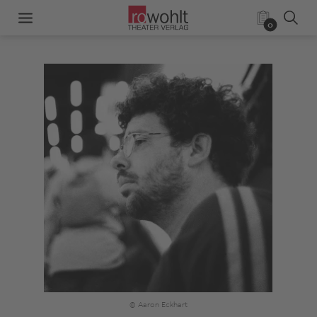
0
© Aaron Eckhart