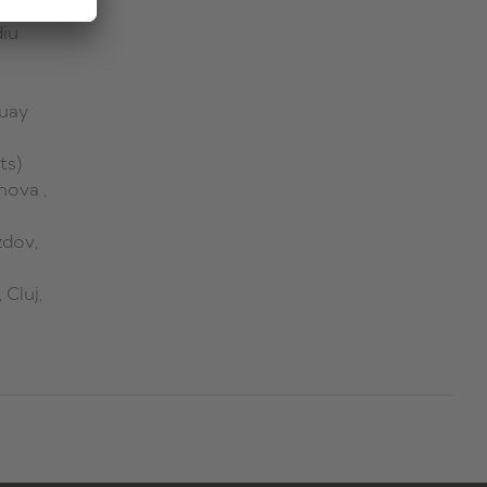
 Barba)
diu
guay
ts)
nova ,
zdov,
 Cluj,