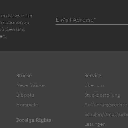
ren Newsletter
E-Mail-Adresse*
ormationen zu
Stücken und
en.
Stücke
Service
Neue Stücke
Über uns
E-Books
Stückbestellung
Hörspiele
Aufführungsrechte
Schulen/Amateurb
Foreign Rights
Lesungen