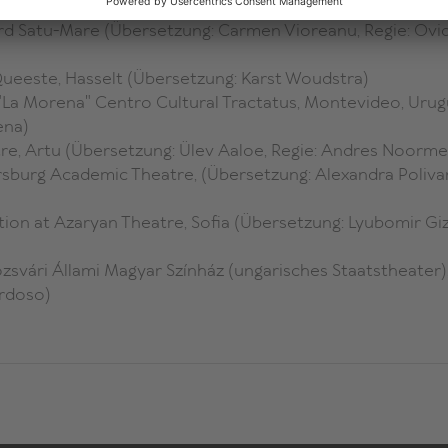
, Barcelona (Übersetzung: Amanda Monjonell, Regie: Lurdes
rd Satu-Mare (Übersetzung: Carmen Vioreanu, Regie: Ovi
ueeste, Hasselt (Übersetzung: Karst Woudstra)
"La Morena" Centro Cultural Tractatus, Montevideo, Uru
ena)
tre, Artu (Übersetzung: Ülev Aaloe, Regie: Andres Noorme
tersburg Academic Theatre, (Übersetzung: Alexandra Poliva
tion at Azaryan Theatre, Sofia (Übersetzung: Lyubomir Gi
zsvári Állami Magyar Színház (ungarisches Staatstheater),
ardoso)