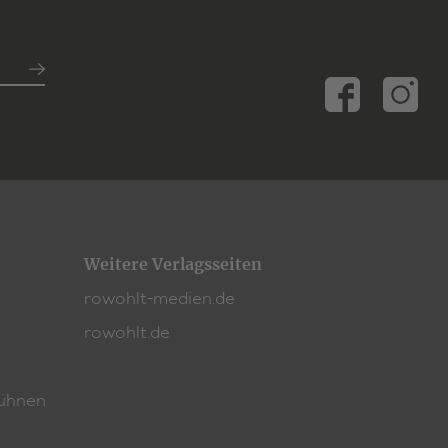
Weitere Verlagsseiten
rowohlt-medien.de
rowohlt.de
ühnen