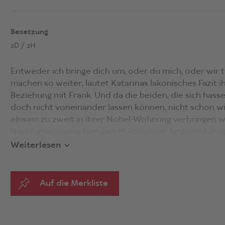
Besetzung
2D / 2H
Entweder ich bringe dich um, oder du mich, oder wir 
machen so weiter, lautet Katarinas lakonisches Fazit i
Beziehung mit Frank. Und da die beiden, die sich hass
doch nicht voneinander lassen können, nicht schon 
einsam zu zweit in ihrer Nobel-Wohnung verbringen wol
Nachbarsehepaar herüber. In stilvollem Ambiente vollz
gnadenlose Seelenschlacht. «Norén ist ein Großmeiste
Weiterlesen
Banalitäten seiner ausgeleierten Alltagswendungen si
..., dass sie die unausgesprochenen Aggressionen bis i
Abschattungen verlautbaren.» (FAZ) «Ein gespenstisch
Auf die Merkliste
Oder besser: Über deren Verlust.» (Süddeutsche Zeit