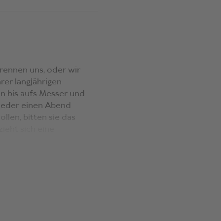
trennen uns, oder wir
hrer langjährigen
en bis aufs Messer und
wieder einen Abend
len, bitten sie das
ieht sich eine
r des Dialogs. Die
nd so raffiniert verwoben
n die feinsten
es Stück über die Liebe.
ung)