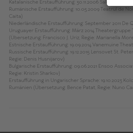
Katalanische Erstaufführung: 30.11.2006 Sala Beckett
Rumänische Erstaufführung: 10.05.2009 Teatrul de No
Caita)
Niederländische Erstaufführung: September 2011 De Q
Uruguayer Erstaufführung: März 2014 Theatergruppe 
(Übersetzung: Francisco J. Uriz, Regie: Marianella Mor
Estnische Erstaufführung: 19.09.2014 Vanemuine Thea
Russische Erstaufführung: 19.12.2015 Lensovet St. Pe
Regie: Denis Husnijarov)
Bulgarische Erstaufführung: 09.06.2021 Ensoo Associa
Regie: Kristin Sharkov)
Erstaufführung in Ungarischer Sprache: 19.10.2023 Kolo
Rumänien (Übersetzung: Bence Patat, Regie: Nuno C