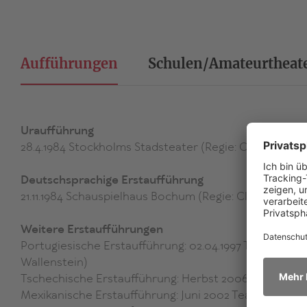
Aufführungen
Schulen/Amateurtheat
Uraufführung
28.4.1984 Stockholms Stadsteater (Regie: Carsten Bra
Deutschsprachige Erstaufführung
21.11.1984 Schauspielhaus Bochum (Regie: Claus Peyma
Weitere Erstaufführungen
Portugiesische Erstaufführung: 02.04.1997 Teatro do B
Wallenstein)
Tschechische Erstaufführung: Herbst 2006 Theater B
Mexikanische Erstaufführung: Juni 2002 Teatro El Gal