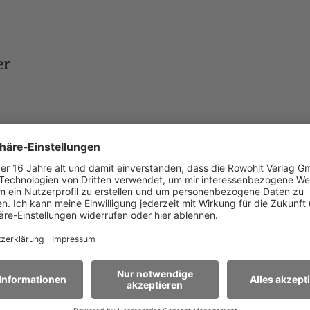
er
ndt)
nn)
airro Alto, Lissabon (Übersetzung: Luisa Costa Gomes, Reg
rno (Übersetzung: Zbyněk Černík)
eon, Mexico City (Übersetzung: Cesar Jaime)