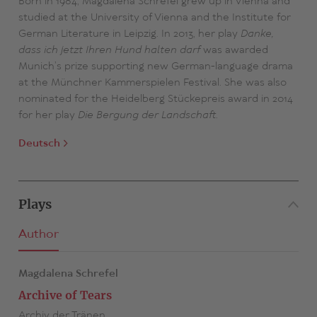
Born in 1984, Magdalena Schrefel grew up in Vienna and
studied at the University of Vienna and the Institute for
German Literature in Leipzig. In 2013, her play
Danke,
dass ich jetzt Ihren Hund halten darf
was awarded
Munich’s prize supporting new German-language drama
at the Münchner Kammerspielen Festival. She was also
nominated for the Heidelberg Stückepreis award in 2014
for her play
Die Bergung der Landschaft
.
Deutsch
Plays
Author
Magdalena Schrefel
Archive of Tears
Archiv der Tränen