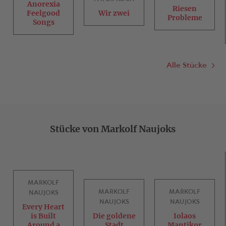
Anorexia
Riesen
Feelgood
Wir zwei
Probleme
Songs
Alle Stücke
Stücke von Markolf Naujoks
MARKOLF
MARKOLF
MARKOLF
NAUJOKS
NAUJOKS
NAUJOKS
Every Heart
is Built
Die goldene
Iolaos
Around a
Stadt
Mantikor