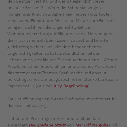
den Besitzer vertritt, und wer ist eigentlich dieser
ominöse Besitzer? … Wenn die Schnecke wegen
mangelnder Kreditwürdigkeit kein neues Haus kaufen
kann, wenn Elefant und Riese eine Mauer zum Einsturz
bringen, weil ihnen die Ungerechtigkeit der
Wohnraumverteilung auffällt und auf die Nerven geht,
dann lacht mensch beim Lesen laut auf und könnte
gleichzeitig weinen, weil die dort beschriebenen
Ungerechtigkeiten selbstverständlicher Teil der
Lebenswelt vieler kleiner Zuschauer:innen sind …
Riesen
Probleme
ist ein Glücksfall, ein anarchisches Kunstwerk,
das trotz ernster Themen Spaß macht und absolut
berechtigt eines der ausgezeichneten Stücke bei Kaas &
Kappes 2024.» (Aus der
Jury-Begründung
)
Die Uraufführung von
Riesen Probleme
ist optioniert für
die Spielzeit 2024/25.
Neben den Preisträger:innen empfiehlt die Jury
außerdem
Die goldene Stadt
von
Markolf Naujoks
und