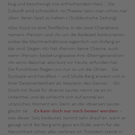
klug und beschwingt von erfrischendem Hass … Die
Zukunft wird schrecklich. Im Theater kann man schon mal
üben, daran Spaß zu haben.» (Süddeutsche Zeitung)
«Das Stück ist eine Textfläche, in der zwei Charaktere
namens ‹Person› und ‹AI› um die Redezeit konkurrieren,
wobei die Machtverhältnisse eigentlich von Anfang an
klar sind: Gegen ‹AI› hat ‹Person› keine Chance, auch
wenn ‹Person› beziehungsweise ihre ‹Elterngeneration›
‹AI› anno dazumal, also kurz vor heute, erfunden hat …
Die Punchlines fliegen uns nur so um die Ohren … Die
Dystopie wird handfest – und Sibylle Berg erweist sich in
ihrer Detailverliebtheit als Meisterin des Genres … ‹Ein
Stück mit Musik für diverse Leute› nennt sie es im
Untertitel, und da schleicht sich auf einmal ein
utopisches Moment ein: Denn an die ‹diversen Leute›
glaubt sie … ‹
Es kann doch nur noch besser werden
› –
was dieser Satz bedeutet, kommt sehr drauf an, wann er
gesagt wird. Bei Berg erst ganz am Ende, wenn für die
Menschheit schon alles verloren ist. Trotzdem steckt in