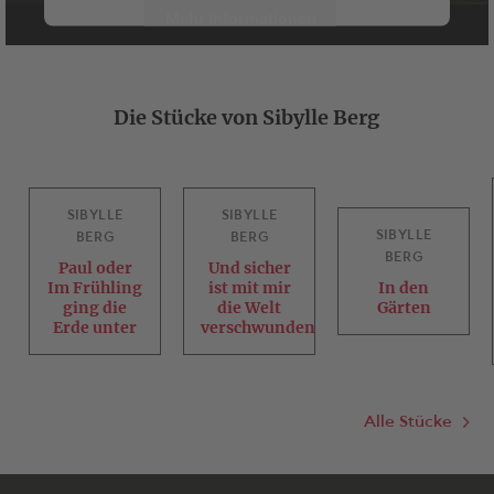
vielleicht wieder hinausfinden.
Mehr Informationen
Akzeptieren
Die Stücke von Sibylle Berg
powered by
Usercentrics Consent
Management Platform
SIBYLLE
SIBYLLE
SIBYLLE
BERG
BERG
BERG
Paul oder
Und sicher
Im Frühling
ist mit mir
In den
ging die
die Welt
Gärten
Erde unter
verschwunden
Alle Stücke