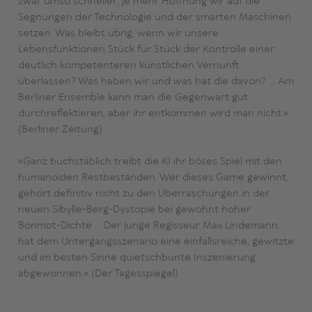
zwar umso schneller, je mehr Hoffnung wir auf die
Segnungen der Technologie und der smarten Maschinen
setzen. Was bleibt übrig, wenn wir unsere
Lebensfunktionen Stück für Stück der Kontrolle einer
deutlich kompetenteren künstlichen Vernunft
überlassen? Was haben wir und was hat die davon? … Am
Berliner Ensemble kann man die Gegenwart gut
durchreflektieren, aber ihr entkommen wird man nicht.»
(Berliner Zeitung)
«Ganz buchstäblich treibt die KI ihr böses Spiel mit den
humanoiden Restbeständen. Wer dieses Game gewinnt,
gehört definitiv nicht zu den Überraschungen in der
neuen Sibylle-Berg-Dystopie bei gewohnt hoher
Bonmot-Dichte … Der junge Regisseur Max Lindemann
hat dem Untergangsszenario eine einfallsreiche, gewitzte
und im besten Sinne quietschbunte Inszenierung
abgewonnen.» (Der Tagesspiegel)