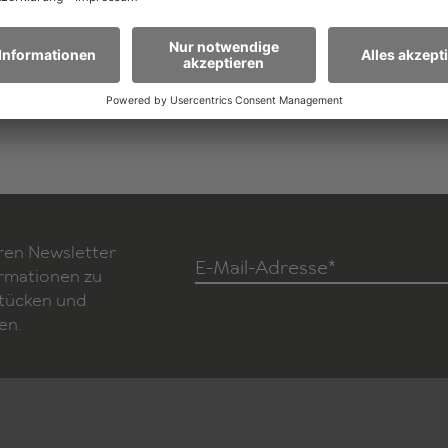
3D
Zum Stück
ren Newsletter
E-Mail-Adresse*
ormationen zu
Stücken und
en.