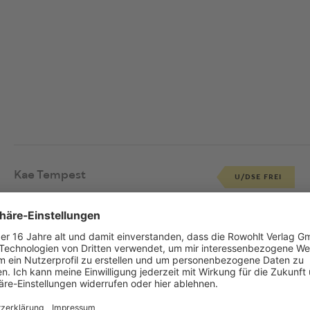
Kae Tempest
U/DSE FREI
Was dich hält
Songs von Kae Tempest und
Dan Carey
Deutsch von
Johanna Davids
Besetzung