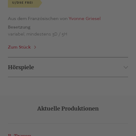
U/DSE FREI
Aus dem Französischen von
Yvonne Griesel
Besetzung
variabel, mindestens 3D / 5H
Zum Stück
Hörspiele
Übersetzerin
Frédéric Sonntag
B. Traven - Anarchie und Kapitalismus
Aktuelle Produktionen
U/DSE FREI
Aus dem Französischen von
Yvonne Griesel