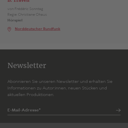
B. Traven
Besetzung
von Frédéric Sonntag
variabel, mindestens 3D / 5H
Regie: Christiane Ohaus
Hörspiel
Zum Stück
Norddeutscher Rundfunk
Newsletter
Abonnieren Sie unseren Newsletter und erhalten Sie
Informationen zu Autor:innen, neuen Stücken und
aktuellen Produktionen.
E-Mail-Adresse*