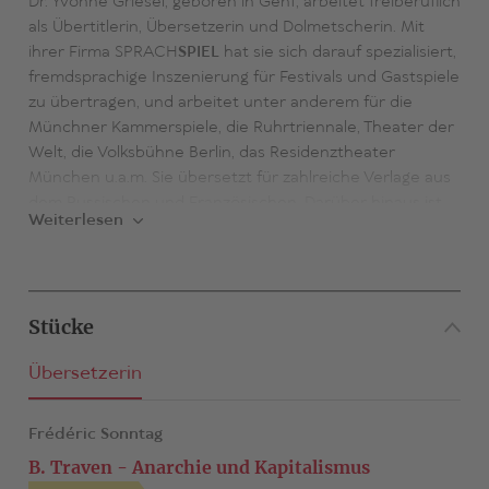
Dr. Yvonne Griesel, geboren in Genf, arbeitet freiberuflich
als Übertitlerin, Übersetzerin und Dolmetscherin. Mit
ihrer Firma SPRACH
SPIEL
hat sie sich darauf spezialisiert,
fremdsprachige Inszenierung für Festivals und Gastspiele
zu übertragen, und arbeitet unter anderem für die
Münchner Kammerspiele, die Ruhrtriennale, Theater der
Welt, die Volksbühne Berlin, das Residenztheater
München u.a.m. Sie übersetzt für zahlreiche Verlage aus
dem Russischen und Französischen. Darüber hinaus ist
Weiterlesen
sie im Vorstand von Drama Panorama e. V. Yvonne Griesel
ist Dipl.-Dolmetscherin für Russisch und Französisch und
hat zum Thema Übertitelung im Theater an der
Humboldt Universität promoviert, wo sie sieben Jahre in
Stücke
der Lehre tätig war. Publikationen: u. a.
Translation im
Theater
(2000, Peter Lang Verlag),
Die Inszenierung als
Übersetzerin
Translat
(2007, Frank und Timme Verlag).
Welttheater
verstehen
(2014, Alexander Verlag) sowie zahlreiche
Artikel in internationalen Fachpublikationen und den
Frédéric Sonntag
Podcast
Über übersetzen
.
B. Traven - Anarchie und Kapitalismus
www.sprachspiel.org / www.ueberuebersetzen.de