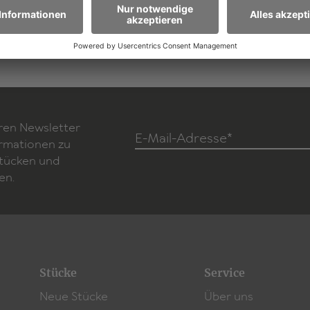
Zum Hörspiel
ren Newsletter
E-Mail-Adresse*
ormationen zu
Stücken und
en.
Stücke
Service
Neue Stücke
Über uns