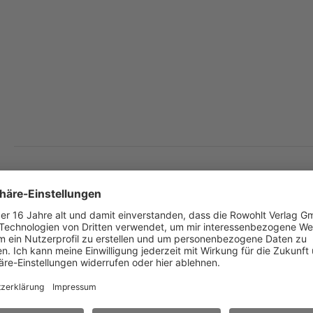
Philipp Kerr
Das Wittgensteinprogramm
Hörspiel in 2 Teilen
Deutsch von
Peter Weber-Schäfer
Bearbeitet von
Leonhard Koppelmann