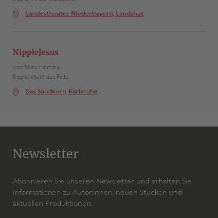
Landestheater Niederbayern, Landshut
NippleJesus
von Nick Hornby
Regie: Matthias Folz
Das Sandkorn, Karlsruhe
Newsletter
Abonnieren Sie unseren Newsletter und erhalten Sie
Informationen zu Autor:innen, neuen Stücken und
aktuellen Produktionen.