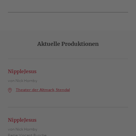
Aktuelle Produktionen
NippleJesus
von Nick Hornby
Theater der Altmark, Stendal
NippleJesus
von Nick Hornby
Regie: Vincent Busche