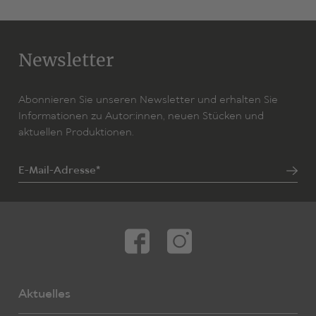
John von Düffel,
Sophokles,
Euripides,
Aischylos
Antigone
Newsletter
Nach «König Ödipus», «Sieben gegen Theben», «Die
Phönizierinnen» und «Antigone»
Abonnieren Sie unseren Newsletter und erhalten Sie
Interlinearübersetzung von
Informationen zu Autor:innen, neuen Stücken und
Gregor Schreiner
aktuellen Produktionen.
Besetzung
variabel, mind. 5 Darsteller:innen
E-Mail-Adresse*
Zum Stück
John von Düffel,
Aischylos
Der gefesselte Prometheus
Interlinear-Übersetzung von
Gregor Schreiner
Aktuelles
Bearbeitet von
John von Düffel