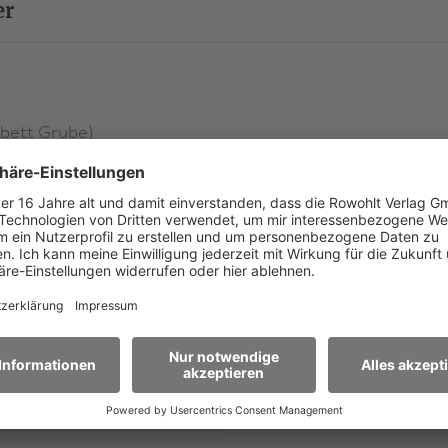
er
und zart erzählt Stefanie de Velasco von zwei Mädche
beiden Händen ergreifen und lernen müssen, das eige
abett Grube)
en (Fassung: Catharina Fillers; Regie: Julia Nina Kneussel)