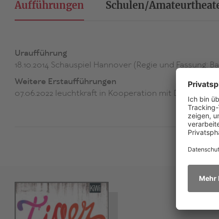
Aufführungen
Schulen/Amateurtheat
Uraufführung
18.10.2014 Schauspiel Hannover (Regie und Fassung: B
Weitere Erstaufführungen
07.06.2022 leuchtkraft in Kooperation mit Dschungel Wi