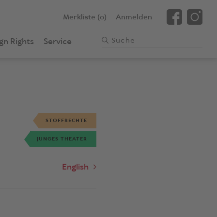
Merkliste (0)
Anmelden
gn Rights
Service
STOFFRECHTE
JUNGES THEATER
English