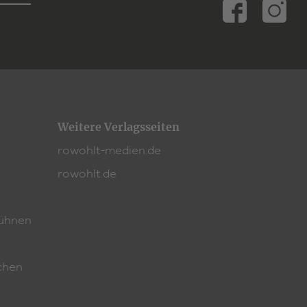
Weitere Verlagsseiten
rowohlt-medien.de
rowohlt.de
ühnen
chen