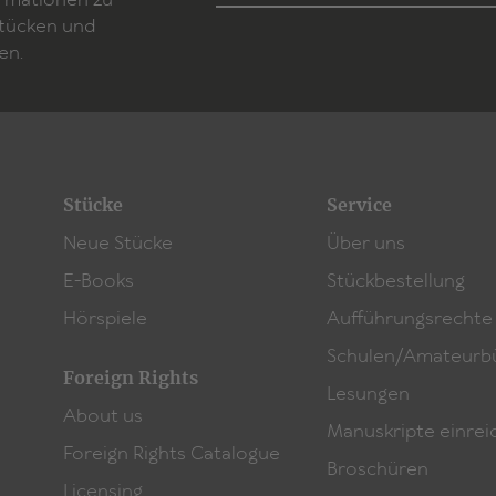
ormationen zu
Stücken und
en.
Stücke
Service
Neue Stücke
Über uns
E-Books
Stückbestellung
Hörspiele
Aufführungsrechte
Schulen/Amateurb
Foreign Rights
Lesungen
About us
Manuskripte einrei
Foreign Rights Catalogue
Broschüren
Licensing