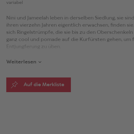
variabel
Nini und Jameelah leben in derselben Siedlung, sie sin
ihren vierzehn Jahren eigentlich erwachsen, finden si
sich Ringelstrümpfe, die sie bis zu den Oberschenkel
ganz cool und pomade auf die Kurfürsten gehen, um f
Entjungferung zu üben.
Sie mischen Milch, Mariacron und Maracujasaft auf der 
Weiterlesen
nennen das «Tigermilch» und streifen durch den Somme
gemeinsamer sein könnte.
Auf die Merkliste
Nini und Jameelah erschaffen sich eine Welt mit eigen
überziehen den Staub der Straße mit Glamour, die Inni
ist Familienersatz. Sie halten sich für unverwundbar,
sind. Doch dann werden sie ungewollt Zeuge, wie der K
ihres Freundes Amir eskaliert. Und alles droht zu zer
Mit einem wunderbar eigenen Sound, leichtfüßig und 