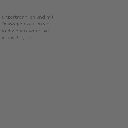
d unzertrennlich und mit
e. Deswegen kaufen sie
n hochziehen, wenn sie
ür das Projekt
Schultoilette. Sie
r, der ihr letzter
en Gesetzen, sie
gkeit ihrer Freundschaft
 solange sie zusammen
onflikt in der Familie
brechen.
schonungslos, wuchtig