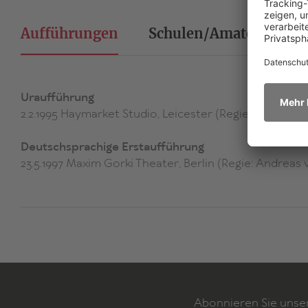
Aufführungen
Schulen/Amateurtheat
Uraufführung
2.2.1995 Haymarket Studio, Leicester (Regie: Phyllis Na
Deutschsprachige Erstaufführung
23.5.1997 Maxim Gorki Theater, Berlin (Regie: Andreas 
Abonnieren Sie unse