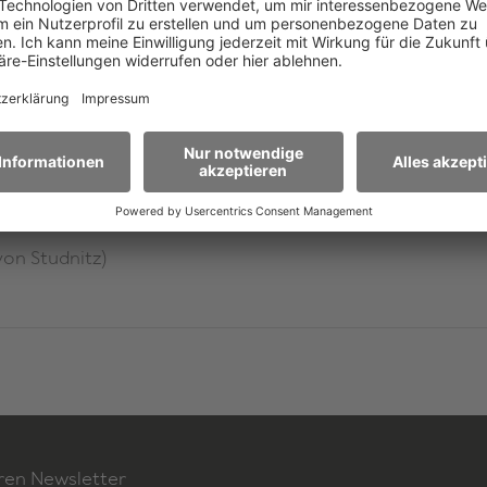
er
gy)
von Studnitz)
ren Newsletter