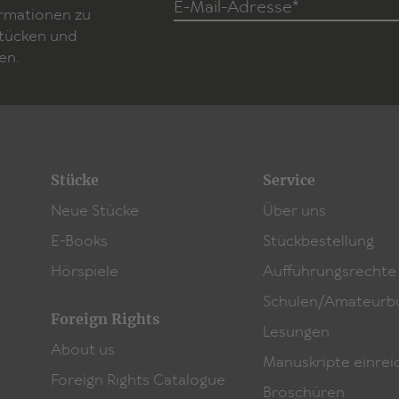
E-Mail-Adresse*
ormationen zu
Stücken und
en.
Stücke
Service
Neue Stücke
Über uns
E-Books
Stückbestellung
Hörspiele
Aufführungsrechte
Schulen/Amateurb
Foreign Rights
Lesungen
About us
Manuskripte einrei
Foreign Rights Catalogue
Broschüren