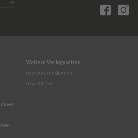
Weitere Verlagsseiten
rowohlt-medien.de
rowohlt.de
ühnen
chen