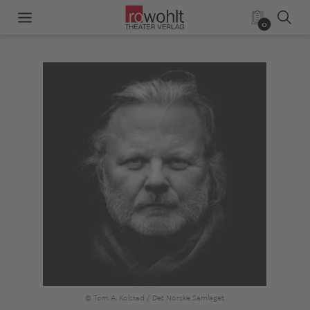
0
© Tom A. Kolstad / Det Norske Samlaget