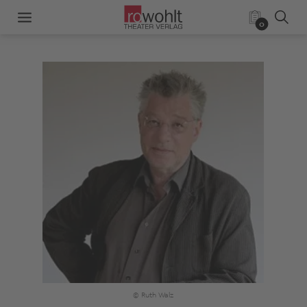
0
© Ruth Walz