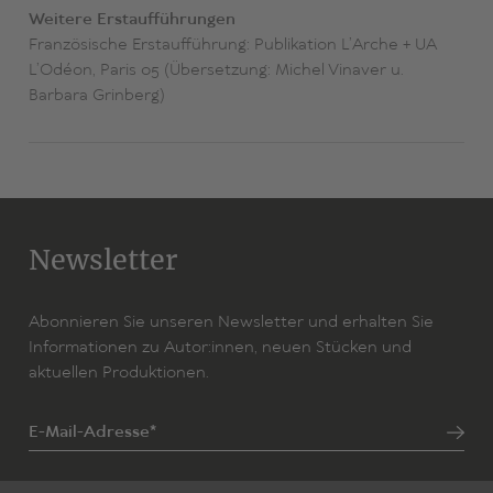
weggeworfen am Wegesrand, achtlos entsorgt im
Weitere Erstaufführungen
Müllcontainer.“ (Süddeutsche Zeitung)
Französische Erstaufführung: Publikation L’Arche + UA
L’Odéon, Paris 05 (Übersetzung: Michel Vinaver u.
Barbara Grinberg)
Newsletter
Abonnieren Sie unseren Newsletter und erhalten Sie
Informationen zu Autor:innen, neuen Stücken und
aktuellen Produktionen.
E-Mail-Adresse*