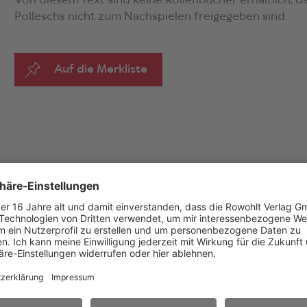
Von diesem Text sind keine Rollenbücher erhältlich, d
Polleschs nicht zum Nachspielen freigegeben sind.
Auf die Merkliste
er