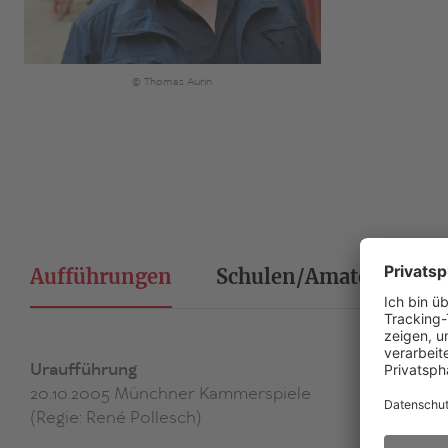
© Thomas Aurin
Aufführungen
Schulen/Amateurtheat
Uraufführung
20.10.2005 Münchner Kammerspiele
(Regie: René Pollesch)