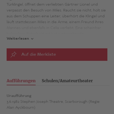
Türklingel, öffnet dem verliebten Gärtner Lionel und
verpasst den Besuch von Miles. Raucht sie nicht, holt sie
aus dem Schuppen eine Leiter, überhört die Klingel und
läuft stattdessen Miles in die Arme, einem Freund ihres
Mannes und ebenfalls in Celia verliebt. Eine scheinbar
belanglose Entscheidung hat weitreichende
Weiterlesen
Konsequenzen auf den Handlungsverlauf und führt zu
unterschiedlichen Personenkonstellationen, die für alle
Beteiligten gänzlich andere Lebensvarianten nach sich
Auf die Merkliste
ziehen. Mehrmals noch steht Ayckbourns Mammutwerk
vor ähnlichen Gabelungen. Dieselbe Grundsituation hat
am Ende insgesamt sechzehn verschiedene Versionen
hervorgebracht. Unverändert bleibt nur die ländliche
Gemeinde, eine Art wandelbares Bilderbuch, das einen
Aufführungen
Schulen/Amateurtheater
zusätzlichen Reiz dadurch gewinnt, dass sämtliche Rollen
von nur einem Schauspieler und einer Schauspielerin
Uraufführung
dargestellt werden können. Alain Resnais hat einige
3.6.1982 Stephen Joseph Theatre, Scarborough (Regie:
Stränge von Ayckbourns Stück verfilmt. Sein
Smoking /
Alan Ayckbourn)
No Smoking
begeisterte 1993 Publikum und Kritik.