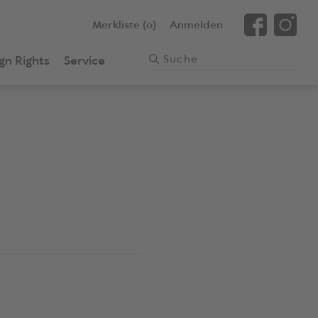
Merkliste (0)
Anmelden
gn Rights
Service