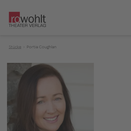
Stücke
Portia Coughlan