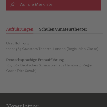
Auf die Merkliste
Aufführungen
Schulen/Amateurtheater
Uraufführung
10.10.1964 Questors Theatre, London (Regie: Alan Clarke)
Deutschsprachige Erstaufführung
16.3.1965 Deutsches Schauspielhaus Hamburg (Regie:
Oscar Fritz Schuh)
Newsletter