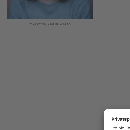
© Lou@VRC Studios London