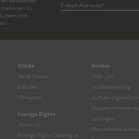
ren Newsletter
E-Mail-Adresse*
ormationen zu
Stücken und
en.
Stücke
Service
Neue Stücke
Über uns
E-Books
Stückbestellung
Hörspiele
Aufführungsrechte
Schulen/Amateurb
Foreign Rights
Lesungen
About us
Manuskripte einrei
Foreign Rights Catalogue