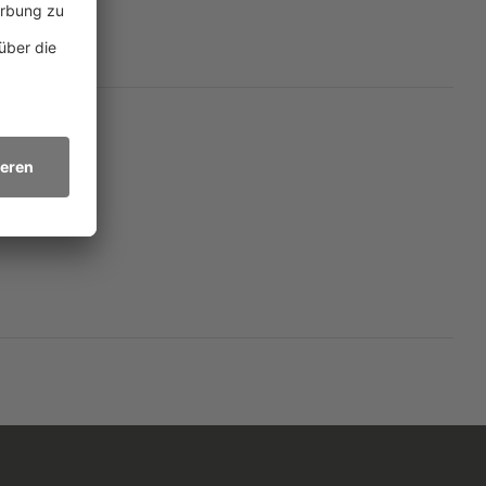
d zugleich radikal
cht nur wird der
 Einschränkungen zu
ch auf viele Sinne aus:
tertitel und Klangwelten
 Vorstellung, dass unsere
chs sind.» (The