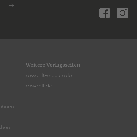
Weitere Verlagsseiten
rowohlt-medien.de
rowohlt.de
ühnen
chen