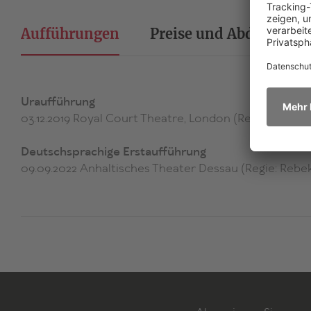
Aufführungen
Preise und Abdrucke
Uraufführung
03.12.2019 Royal Court Theatre, London (Regie: Rache
Deutschsprachige Erstaufführung
09.09.2022 Anhaltisches Theater Dessau (Regie: Rebe