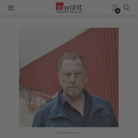
0
© Thomas Aurin