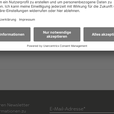
Krieg, Demokratie und immer wieder menschliche Schw
er
Monolog spürt den großen Themen nach und zeichnet
und tragikomisch Charles als rührenden, unbeholfen
Helden.
 Cohen)
ren Newsletter
E-Mail-Adresse*
ormationen zu