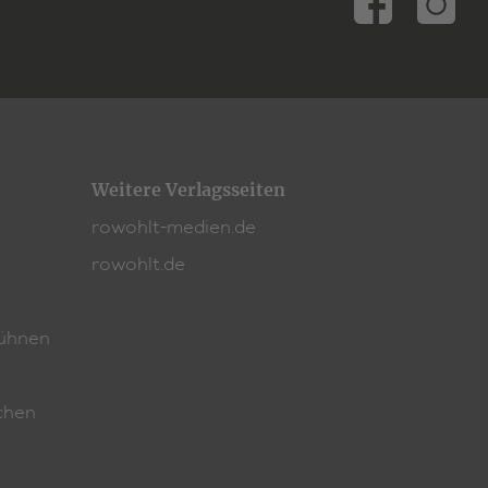
Weitere Verlagsseiten
rowohlt-medien.de
rowohlt.de
ühnen
chen