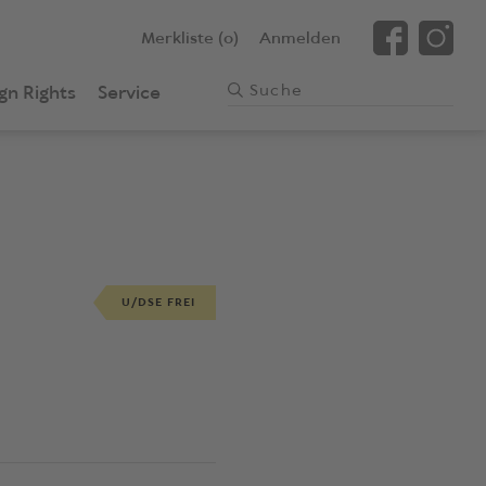
Merkliste (0)
Anmelden
gn Rights
Service
U/DSE FREI