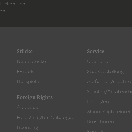
Stücken und
en.
Stücke
Service
Neue Stücke
Über uns
E-Books
Stückbestellung
Hörspiele
Aufführungsrechte
Schulen/Amateurb
Foreign Rights
Lesungen
About us
Manuskripte einrei
Foreign Rights Catalogue
Broschüren
Licensing
Kontakt