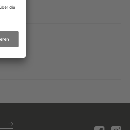
äche: Hervé Le Telliers
 zugleich empathisch
en Wiedergänger seines