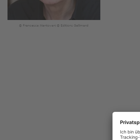
© Francesca Mantovani © Editions Gallimard