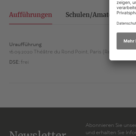
Aufführungen
Schulen/Amateurtheat
Uraufführung
16.09.2020 Théâtre du Rond Point, Paris (Regie: Gilles
DSE:
frei
Abonnieren Sie unse
Newsletter
und erhalten Sie Inf