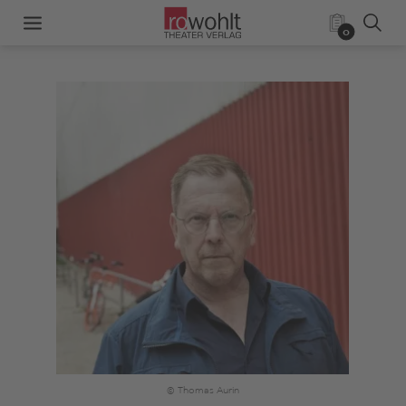
0
© Thomas Aurin