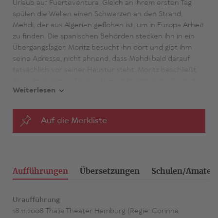
Urlaub auf Fuerteventura. Gleich an ihrem ersten Tag
spülen die Wellen einen Schwarzen an den Strand,
Mehdi, der aus Algerien geflohen ist, um in Europa Arbeit
zu finden. Die spanischen Behörden stecken ihn in ein
Übergangslager. Moritz besucht ihn dort und gibt ihm
seine Adresse, nicht ahnend, dass Mehdi bald darauf
tatsächlich vor seiner Haustür steht. Moritz beschließt,
ihn aufzunehmen. Doch während Moritz' Vater Gerard,
Weiterlesen
der für eine große überregionale Zeitung schreibt, in
Mehdi eine Chance sieht, seinem Sohn wieder nahe zu
kommen, macht Nathalie sich Sorgen. Zu Recht, wie sich
Auf die Merkliste
bald zeigt. Denn Mehdi will ein besseres Leben und
zögert nicht, Moritz für seine Zwecke einzuspannen.
Aufgerieben zwischen dem Alltag deutscher
Flüchtlingspolitik, innerfamiliären Machtkämpfen und
Mehdis wachsenden Ansprüchen, liegen die Nerven bald
Aufführungen
Übersetzungen
Schulen/Amateu
bei allen blank. Bis Nathalie beschließt, ihren Sohn, und
Gerard, seine Journalistenkarriere zu retten – und es zur
Uraufführung
Katastrophe kommt.
18.11.2008 Thalia Theater Hamburg (Regie: Corinna