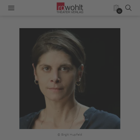
0
© Birgit Hupfeld