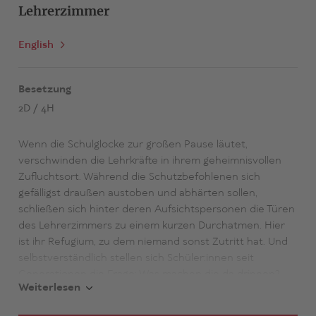
Lehrerzimmer
English
Besetzung
2D / 4H
Wenn die Schulglocke zur großen Pause läutet,
verschwinden die Lehrkräfte in ihrem geheimnisvollen
Zufluchtsort. Während die Schutzbefohlenen sich
gefälligst draußen austoben und abhärten sollen,
schließen sich hinter deren Aufsichtspersonen die Türen
des Lehrerzimmers zu einem kurzen Durchatmen. Hier
ist ihr Refugium, zu dem niemand sonst Zutritt hat. Und
selbstverständlich stellen sich Schüler:innen seit
Generationen die Frage: Was machen die da drinnen?
Weiterlesen
Heute Abend kommt die Wahrheit ans Licht: Sie singen.
Von Noten und Nöten. Von Träumen und Traumata. Wo,