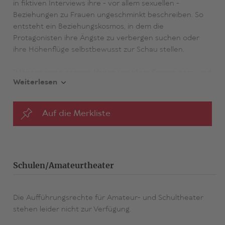
in fiktiven Interviews ihre - vor allem sexuellen -
Beziehungen zu Frauen ungeschminkt beschreiben. So
entsteht ein Beziehungskosmos, in dem die
Protagonisten ihre Ängste zu verbergen suchen oder
ihre Höhenflüge selbstbewusst zur Schau stellen.
"Männer seien gemein, klagen vor allem Frauen gern, und
Weiterlesen
der Amerikaner David Foster Wallace belegt dies in
seiner Kurzgeschichtensammlung voller vergnügtem
Zynismus: etwa mit der Story vom Reisenden, der eine
Auf die Merkliste
am Flughafen vergeblich wartende Frau nur tröstet, um
mit ihr ins Bett zu gehen und vor seinem Freund damit
zu prahlen. Wallace verfügt über eine unerschöpfliche
Phantasie, einen manischen Schreibdrang - und über die
Fähigkeit, die Neurosen der Menschen treffend,
Schulen/Amateurtheater
unterhaltsam, aber verständnisvoll zu schildern.»
(Kulturspiegel)
Die Aufführungsrechte für Amateur- und Schultheater
stehen leider nicht zur Verfügung.