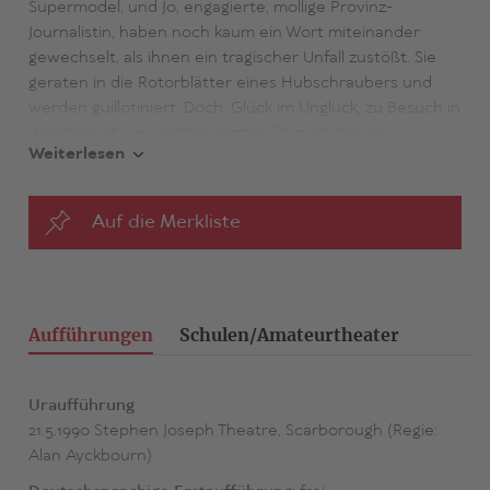
Supermodel, und Jo, engagierte, mollige Provinz-
Journalistin, haben noch kaum ein Wort miteinander
gewechselt, als ihnen ein tragischer Unfall zustößt. Sie
geraten in die Rotorblätter eines Hubschraubers und
werden guillotiniert. Doch, Glück im Unglück, zu Besuch in
der Klinik ist ein weltberühmter Chirurg, den Jo
Weiterlesen
interviewen wollte, Experte auf dem Gebiet der
Körperteil-Transplantation. Seine Erfolge sind ebenso
bahnbrechend wie umstritten. Der dubiose Professor
Auf die Merkliste
näht die abgetrennten Köpfe wieder an. Nur die Körper
hat man bei der Operation vertauscht. Beherrscht nun
der Geist die Materie oder eher umgekehrt?
Aufführungen
Schulen/Amateurtheater
Uraufführung
21.5.1990 Stephen Joseph Theatre, Scarborough (Regie:
Alan Ayckbourn)