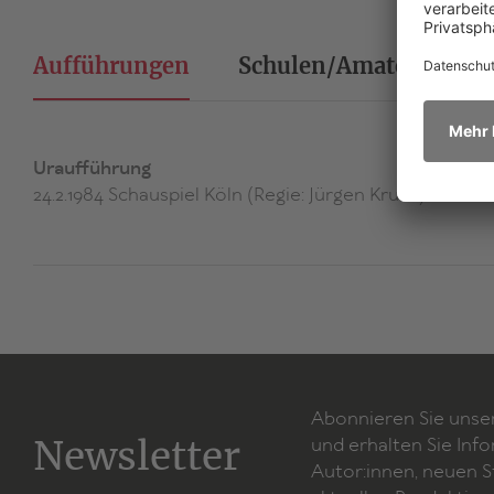
Aufführungen
Schulen/Amateurtheat
Uraufführung
24.2.1984 Schauspiel Köln (Regie: Jürgen Kruse)
Abonnieren Sie unse
Newsletter
und erhalten Sie Inf
Autor:innen, neuen 