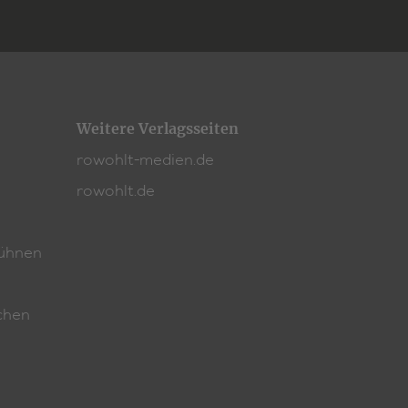
Weitere Verlagsseiten
rowohlt-medien.de
rowohlt.de
ühnen
chen