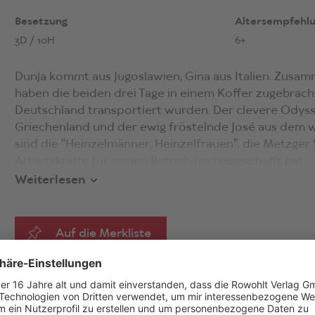
Besetzung
Altersempfehl
3D / 10H
6+
Dunja kommt aus Jugoslawien, Gina aus Italien. Zusamm
haben die beiden drei Tage in einem Koffer zugebrach
Deutschland transportiert wurden. Der clevere Ody
Griechenland und der ewig fröstelnde José aus dem w
sind die "Heinzelmänner, Heinzelfrauen", die Metzger Sc
Arbeitskräfte für seinen Betrieb herbeigeschafft hat.
Weiterlesen
Auf die Merkliste