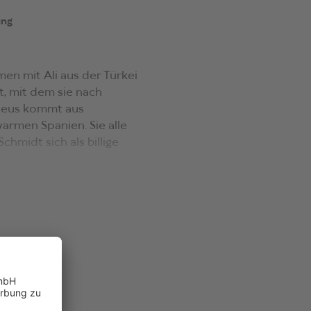
ung
en mit Ali aus der Türkei
t, mit dem sie nach
sseus kommt aus
armen Spanien. Sie alle
hmidt sich als billige