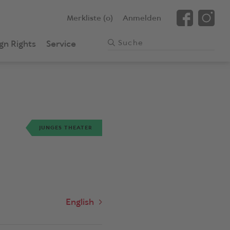
Merkliste (0)
Anmelden
gn Rights
Service
JUNGES THEATER
English