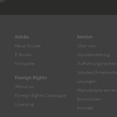
en.
Stücke
Service
Neue Stücke
Über uns
E-Books
Stückbestellung
Hörspiele
Aufführungsrechte
Schulen/Amateurb
Foreign Rights
Lesungen
About us
Manuskripte einrei
Foreign Rights Catalogue
Broschüren
Licensing
Kontakt