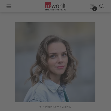
0
© Heribert Corn / Zsolnay