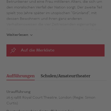
Betrunkener und eine Frau mittleren Alters, die sich um
den moralischen Verfall der Nation sorgt. Der zweite Teil
spielt 700 Jahre später im utopischen "Grünland", mit
dessen Bewohnern und ihren ganz anderen
Verhaltensweisen die vier Zeitreisenden eigenartige
Erfahrungen machen. "Ich habe versucht, auf die Bühne
Weiterlesen
zu bringen, wie meine Kinder, Enkel oder Urenkel
hoffentlich leben und denken werden. Die 'Grünländer'
sind merkwürdige Leute, und ihre Art von Humor ist
Auf die Merkliste
beunruhigend, aber es würde mir großen Spaß machen,
sie kennen zu lernen.» (Brenton)
Aufführungen
Schulen/Amateurtheater
Uraufführung
26.5.1988 Royal Court Theatre, London (Regie: Simon
Curtis)