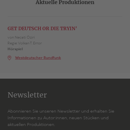
Aktuelle Produktionen
GET DEUTSCH OR DIE TRYIN'
von Necati Öziri
Regie: Volkan T. Error
Hörspiel
Westdeutscher Rundfunk
Newsletter
Abonnieren Sie unseren Newsletter und erhalten Sie
Informationen zu Autor:innen, neuen Stücken und
aktuellen Produktionen.